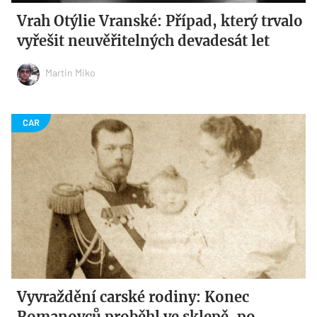
Vrah Otýlie Vranské: Případ, který trvalo
vyřešit neuvěřitelných devadesát let
Martin Miko
Vyvraždění carské rodiny: Konec
Romanovců proběhl ve sklepě, po