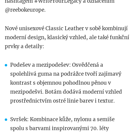
hashtagem #WriteYourLegacy a označením
@reebokeurope.
Nové unisexové Classic Leather v sobě kombinují
moderní design, klasický vzhled, ale také funkční
prvky a detaily:
Podešev a mezipodešev: Osvědčená a
spolehlivá guma na podrážce tvoří zajímavý
kontrast s objemnou pohodlnou pěnou v
mezipodešvi. Botám dodává moderní vzhled
prostřednictvím ostré linie barev i textur.
Svršek: Kombinace kůže, nylonu a semiše
spolu s barvami inspirovanými 70. léty