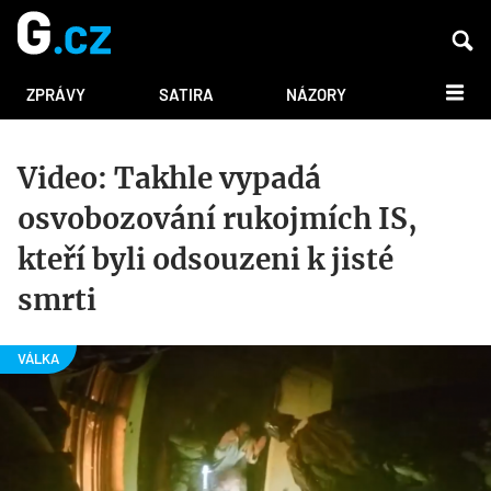
DALŠÍ
ZPRÁVY
SATIRA
NÁZORY
Video: Takhle vypadá
osvobozování rukojmích IS,
kteří byli odsouzeni k jisté
smrti