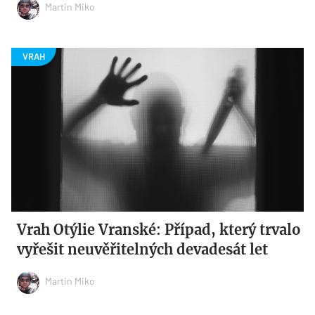
Martin Miko
Vrah Otýlie Vranské: Případ, který trvalo
vyřešit neuvěřitelných devadesát let
Martin Miko