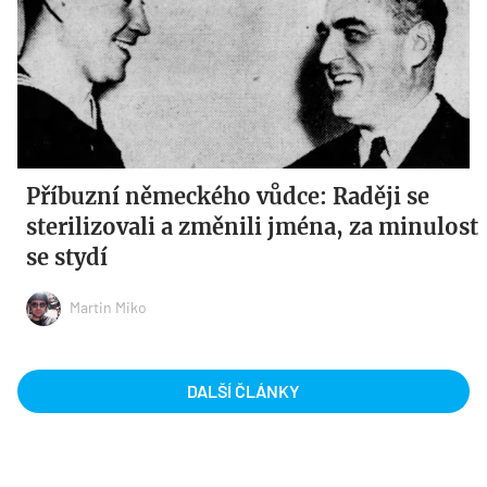
Příbuzní německého vůdce: Raději se
sterilizovali a změnili jména, za minulost
se stydí
Martin Miko
DALŠÍ ČLÁNKY