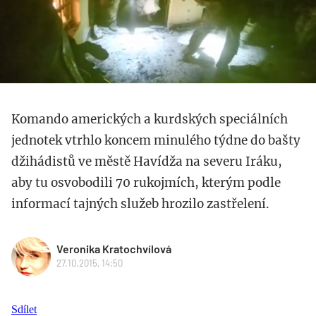
Komando amerických a kurdských speciálních
jednotek vtrhlo koncem minulého týdne do bašty
džihádistů ve městě Havídža na severu Iráku,
aby tu osvobodili 70 rukojmích, kterým podle
informací tajných služeb hrozilo zastřelení.
Veronika Kratochvílová
27.10.2015, 14:50
Sdílet