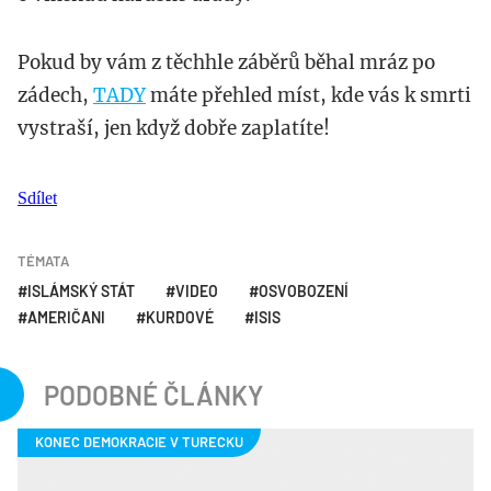
Pokud by vám z těchhle záběrů běhal mráz po
zádech,
TADY
máte přehled míst, kde vás k smrti
vystraší, jen když dobře zaplatíte!
Sdílet
TÉMATA
ISLÁMSKÝ STÁT
VIDEO
OSVOBOZENÍ
AMERIČANI
KURDOVÉ
ISIS
PODOBNÉ ČLÁNKY