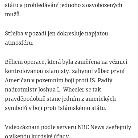
státu a prohledávání jednoho z osvobozených
mužů.
Střelba v pozadí jen dokresluje napjatou
atmosféru.
Během operace, která byla zaměřena na věznici
kontrolovanou islamisty, zahynul vůbec první
Američan v pozemním boji proti IS. Padlý
nadrotmistr Joshua L. Wheeler se tak
pravděpodobně stane jedním z amerických
symbolů v boji proti Islámskému státu.
Videozáznam podle serveru NBC News zveřejnily
o víkendu kurdské úřady.