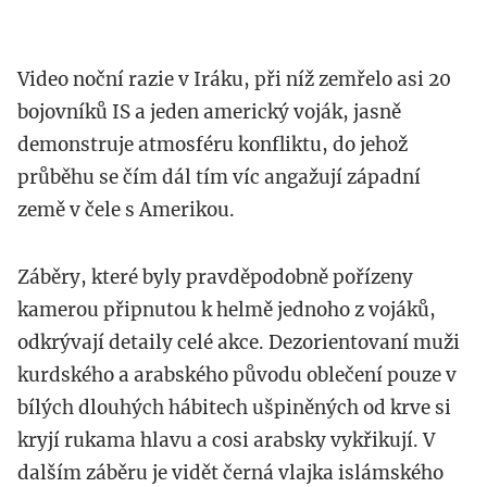
Video noční razie v Iráku, při níž zemřelo asi 20
bojovníků IS a jeden americký voják, jasně
demonstruje atmosféru konfliktu, do jehož
průběhu se čím dál tím víc angažují západní
země v čele s Amerikou.
Záběry, které byly pravděpodobně pořízeny
kamerou připnutou k helmě jednoho z vojáků,
odkrývají detaily celé akce. Dezorientovaní muži
kurdského a arabského původu oblečení pouze v
bílých dlouhých hábitech ušpiněných od krve si
kryjí rukama hlavu a cosi arabsky vykřikují. V
dalším záběru je vidět černá vlajka islámského