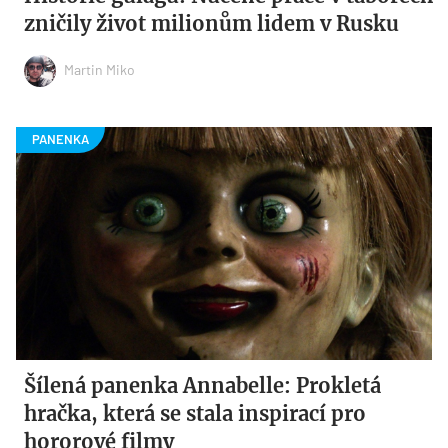
zničily život milionům lidem v Rusku
Martin Miko
Šílená panenka Annabelle: Prokletá
hračka, která se stala inspirací pro
hororové filmy