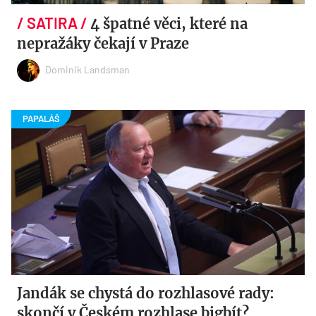
4 špatné věci, které na
nepražáky čekají v Praze
Dominik Landsman
Jandák se chystá do rozhlasové rady:
skončí v Českém rozhlase bigbít?