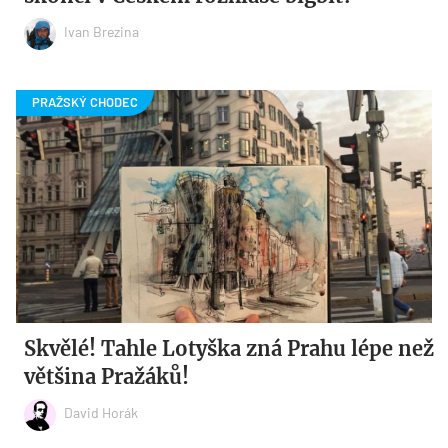
Ivan Brezina
Skvělé! Tahle Lotyška zná Prahu lépe než
většina Pražáků!
David Horák