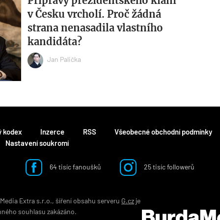
Přípravy prezidentského klání
v Česku vrcholí. Proč žádná
strana nenasadila vlastního
kandidáta?
Jan Palička
ý kodex
Inzerce
RSS
Všeobecné obchodní podmínky
Nastavení soukromí
64 tisíc fanoušků
25 tisíc followerů
edia Extra s.r.o., šíření obsahu serveru
G.cz
je
mného souhlasu zakázáno.