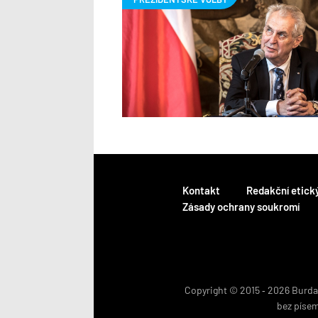
Kontakt
Redakční etick
Zásady ochrany soukromí
Copyright © 2015 ‐ 2026 BurdaM
bez píse