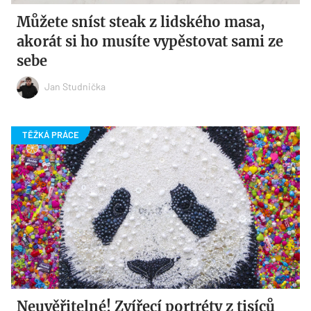
Můžete sníst steak z lidského masa,
akorát si ho musíte vypěstovat sami ze
sebe
Jan Studnička
Neuvěřitelné! Zvířecí portréty z tisíců