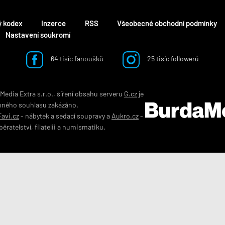
ý kodex
Inzerce
RSS
Všeobecné obchodní podmínky
Nastavení soukromí
64 tisíc fanoušků
25 tisíc followerů
edia Extra s.r.o., šíření obsahu serveru
G.cz
je
mného souhlasu zakázáno.
Favi.cz
-
nábytek
a
sedací soupravy
a
Aukro.cz
-
běratelství
,
filatelii
a
numismatiku
.