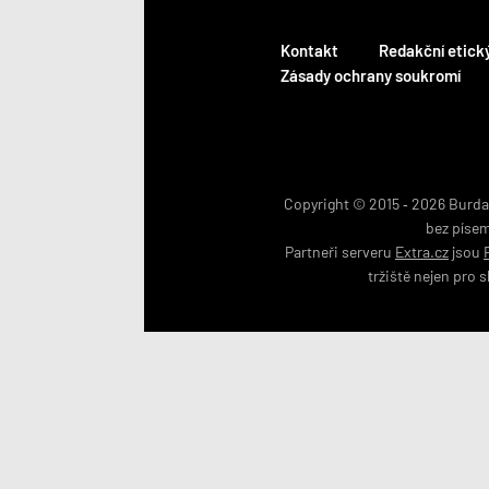
Kontakt
Redakční etick
Zásady ochrany soukromí
Copyright © 2015 ‐ 2026 BurdaM
bez píse
Partneři serveru
Extra.cz
jsou
tržiště nejen pro
s