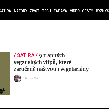
SATIRA
NÁZORY
ŽIVOT
TECH
ZÁBAVA
VIDEO
CESTY
BYZNYS
9 trapných
veganských vtipů, které
zaručeně naštvou i vegetariány
Martin Miko