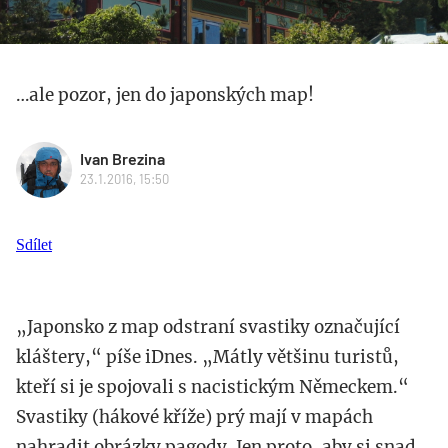
…ale pozor, jen do japonských map!
Ivan Brezina
23.1.2016, 15:50
Sdílet
„Japonsko z map odstraní svastiky označující
kláštery,“ píše iDnes. „Mátly většinu turistů,
kteří si je spojovali s nacistickým Německem.“
Svastiky (hákové kříže) prý mají v mapách
nahradit obrázky pagody. Jen proto, aby si snad