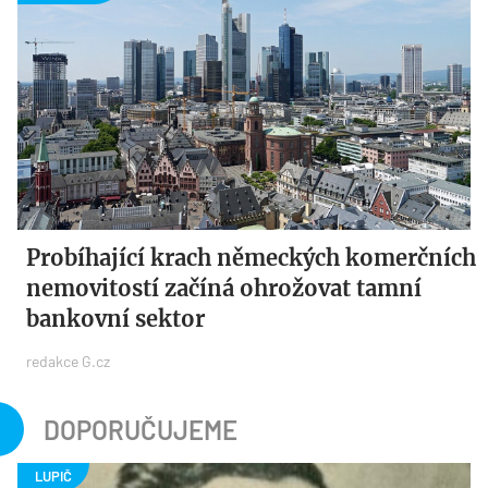
Probíhající krach německých komerčních
nemovitostí začíná ohrožovat tamní
bankovní sektor
redakce G.cz
DOPORUČUJEME