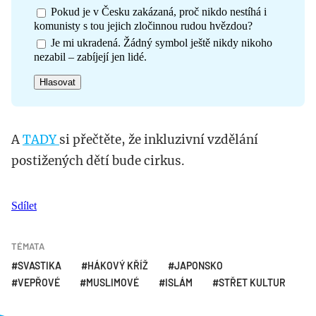
Pokud je v Česku zakázaná, proč nikdo nestíhá i
komunisty s tou jejich zločinnou rudou hvězdou?
Je mi ukradená. Žádný symbol ještě nikdy nikoho
nezabil – zabíjejí jen lidé.
A
TADY
si přečtěte, že inkluzivní vzdělání
postižených dětí bude cirkus.
Sdílet
TÉMATA
SVASTIKA
HÁKOVÝ KŘÍŽ
JAPONSKO
VEPŘOVÉ
MUSLIMOVÉ
ISLÁM
STŘET KULTUR