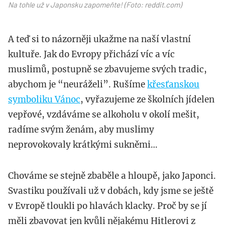
Na tohle už v Japonsku zapomeňte! (Foto: reddit.com)
A teď si to názorněji ukažme na naší vlastní
kultuře. Jak do Evropy přichází víc a víc
muslimů, postupně se zbavujeme svých tradic,
abychom je “neuráželi”. Rušíme
křesťanskou
symboliku Vánoc
, vyřazujeme ze školních jídelen
vepřové, vzdáváme se alkoholu v okolí mešit,
radíme svým ženám, aby muslimy
neprovokovaly krátkými sukněmi…
Chováme se stejně zbaběle a hloupě, jako Japonci.
Svastiku používali už v dobách, kdy jsme se ještě
v Evropě tloukli po hlavách klacky. Proč by se jí
měli zbavovat jen kvůli nějakému Hitlerovi z