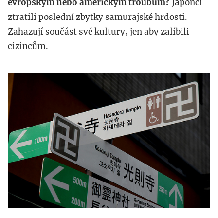
evropským nebo americkým troubům?
Japonci
ztratili poslední zbytky samurajské hrdosti.
Zahazují součást své kultury, jen aby zalíbili
cizincům.
5435812352_e2578ba5b8.jpg