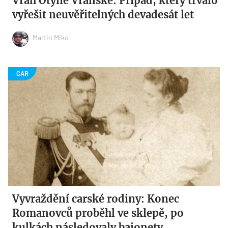
Vrah Otýlie Vranské: Případ, který trvalo
vyřešit neuvěřitelných devadesát let
Martin Miko
Vyvraždění carské rodiny: Konec
Romanovců proběhl ve sklepě, po
kulkách následovaly bajonety