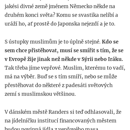
jakési divné země jménem Německo někde na
druhém konci světa? Komu se svastika nelíbí a
uráží ho, ať prostě do Japonska nejezdí a je to.
S ústupky muslimům je to úplně stejné.
Kdo se
sem chce přistěhovat, musí se smířit s tím, že se
v Evropě žije jinak než někde v Sýrii nebo Iráku.
Tak třeba jíme vepřové. Muslim, kterému to vadí,
má na výběr. Buď se s tím smíří, nebo se může
přestěhovat do některé z padesáti světových
zemí s muslimskou většinou.
V dánském městě Randers si teď odhlasovali, že
na jídelníčku institucí financovaných městem
budou povinná jídla z vepřového masa.