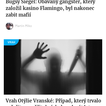
Bugsy Siegel: Obávaný gangster, který
založil kasino Flamingo, byl nakonec
zabit mafií
Martin Miko
Vrah Otýlie Vranské: Případ, který trvalo