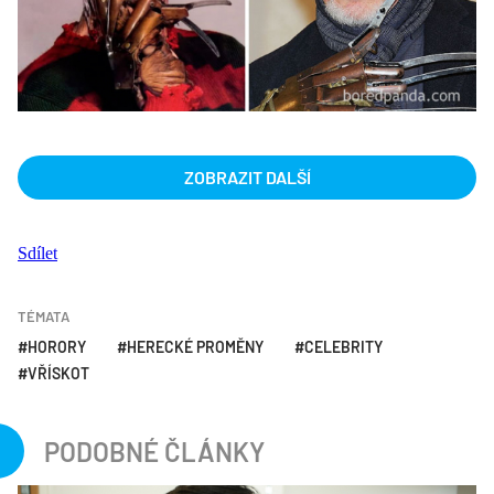
ZOBRAZIT DALŠÍ
Sdílet
TÉMATA
HORORY
HERECKÉ PROMĚNY
CELEBRITY
VŘÍSKOT
PODOBNÉ ČLÁNKY