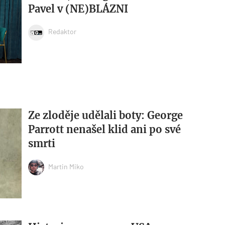
Pavel v (NE)BLÁZNI
Redaktor
Ze zloděje udělali boty: George
Parrott nenašel klid ani po své
smrti
Martin Miko