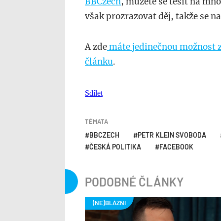
BBCzech
, můžete se těšit na m
však prozrazovat děj, takže se na
A zde
máte jedinečnou možnost za
článku
.
Sdílet
TÉMATA
BBCZECH
PETR KLEIN SVOBODA
ČESKÁ POLITIKA
FACEBOOK
PODOBNÉ ČLÁNKY