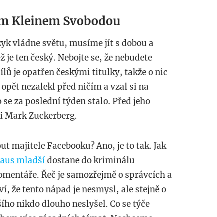
em Kleinem Svobodou
yk vládne světu, musíme jít s dobou a
ž je ten český. Nebojte se, že nebudete
lů je opatřen českými titulky, takže o nic
 opět nezalekl před ničím a vzal si na
o se za poslední týden stalo. Před jeho
i Mark Zuckerberg.
out majitele Facebooku? Ano, je to tak. Jak
laus mladší
dostane do kriminálu
omentáře. Řeč je samozřejmě o správcích a
ví, že tento nápad je nesmysl, ale stejně o
ího nikdo dlouho neslyšel. Co se týče