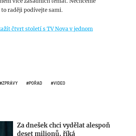
nohem více zásadních témat. Nechceme
 to raději podívejte sami.
žít čtvrt století s TV Nova v jednom
ZPRÁVY
POŘAD
VIDEO
Za dnešek chci vydělat alespoň
deset milionů, říká