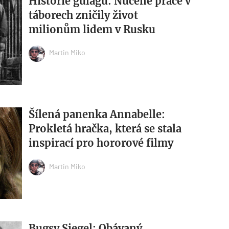
Historie gulagu: Nucené práce v
táborech zničily život
milionům lidem v Rusku
Martin Miko
Šílená panenka Annabelle:
Prokletá hračka, která se stala
inspirací pro hororové filmy
Martin Miko
Bugsy Siegel: Obávaný