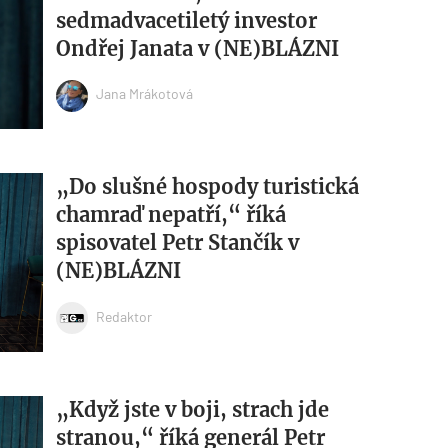
sedmadvacetiletý investor
Ondřej Janata v (NE)BLÁZNI
Jana Mrákotová
„Do slušné hospody turistická
chamraď nepatří,“ říká
spisovatel Petr Stančík v
(NE)BLÁZNI
Redaktor
„Když jste v boji, strach jde
stranou,“ říká generál Petr