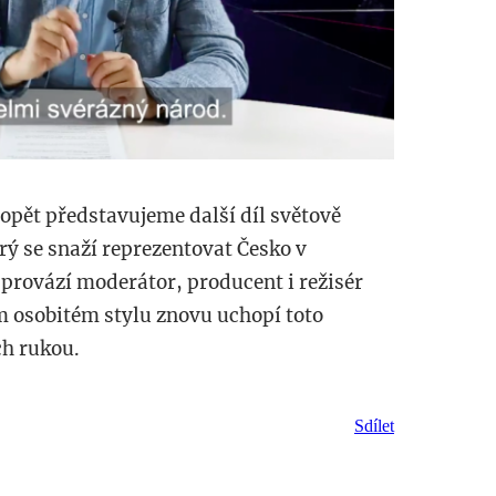
 opět představujeme další díl světově
ý se snaží reprezentovat Česko v
 provází moderátor, producent i režisér
m osobitém stylu znovu uchopí toto
ch rukou.
Sdílet