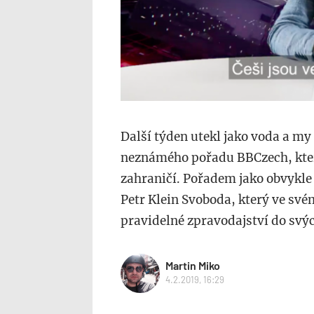
Další týden utekl jako voda a my
neznámého pořadu BBCzech, kter
zahraničí. Pořadem jako obvykle
Petr Klein Svoboda, který ve své
pravidelné zpravodajství do svý
Martin Miko
4.2.2019, 16:29