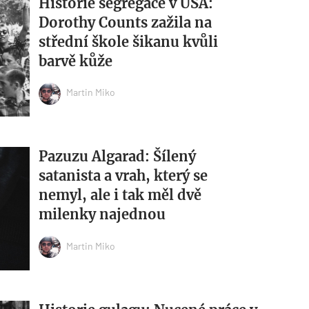
Historie segregace v USA:
Dorothy Counts zažila na
střední škole šikanu kvůli
barvě kůže
Martin Miko
Pazuzu Algarad: Šílený
satanista a vrah, který se
nemyl, ale i tak měl dvě
milenky najednou
Martin Miko