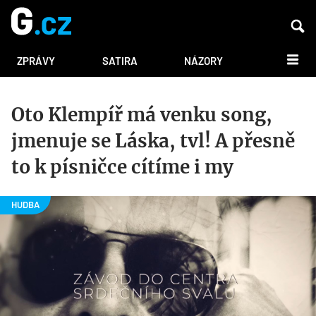
DALŠÍ
ZPRÁVY
SATIRA
NÁZORY
Oto Klempíř má venku song,
jmenuje se Láska, tvl! A přesně
to k písničce cítíme i my