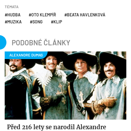
TÉMATA
HUDBA
OTO KLEMPÍŘ
BEATA HAVLENKOVÁ
MUZIKA
SONG
KLIP
PODOBNÉ ČLÁNKY
Před 216 lety se narodil Alexandre