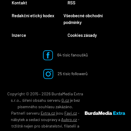
Kontakt
RSS
Redakční etický kodex
Všeobecné obchodní
podmínky
Inzerce
Cookies zásady
64 tisíc fanoušků
25 tisíc followerů
Copyright © 2015 ‐ 2026 BurdaMedia Extra
s.r.o., šíření obsahu serveru
G.cz
je bez
písemného souhlasu zakázáno.
Partneři serveru
Extra.cz
jsou
Favi.cz
-
nábytek
a
sedací soupravy
a
Aukro.cz
-
tržiště nejen pro
sběratelství
,
filatelii
a