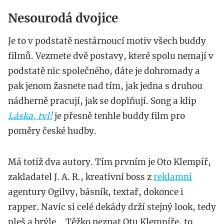
Nesourodá dvojice
Je to v podstatě nestárnoucí motiv všech buddy
filmů. Vezmete dvě postavy, které spolu nemají v
podstatě nic společného, dáte je dohromady a
pak jenom žasnete nad tím, jak jedna s druhou
nádherně pracují, jak se doplňují. Song a klip
Láska, tvl!
je přesně tenhle buddy film pro
poměry české hudby.
Má totiž dva autory. Tím prvním je Oto Klempíř,
zakladatel J. A. R., kreativní boss z
reklamní
agentury Ogilvy, básník, textař, dokonce i
rapper. Navíc si celé dekády drží stejný look, tedy
pleš a brýle... Těžko neznat Otu Klempíře, to