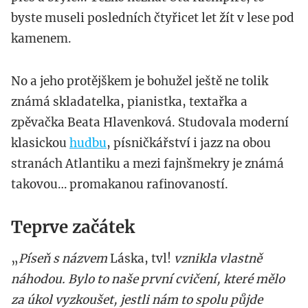
byste museli posledních čtyřicet let žít v lese pod
kamenem.
No a jeho protějškem je bohužel ještě ne tolik
známá skladatelka, pianistka, textařka a
zpěvačka Beata Hlavenková. Studovala moderní
klasickou
hudbu
, písničkářství i jazz na obou
stranách Atlantiku a mezi fajnšmekry je známá
takovou… promakanou rafinovaností.
Teprve začátek
„
Píseň s názvem
Láska, tvl!
vznikla vlastně
náhodou. Bylo to naše první cvičení, které mělo
za úkol vyzkoušet, jestli nám to spolu půjde