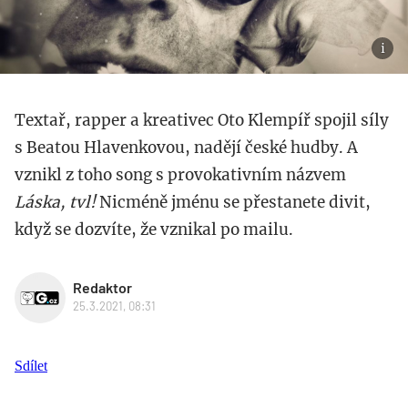
Textař, rapper a kreativec Oto Klempíř spojil síly
s Beatou Hlavenkovou, nadějí české hudby. A
vznikl z toho song s provokativním názvem
Láska, tvl!
Nicméně jménu se přestanete divit,
když se dozvíte, že vznikal po mailu.
Redaktor
25.3.2021, 08:31
Sdílet