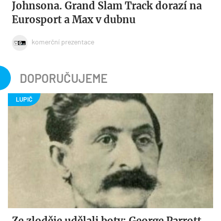
Johnsona. Grand Slam Track dorazí na
Eurosport a Max v dubnu
komerční prezentace
DOPORUČUJEME
Ze zloděje udělali boty: George Parrott