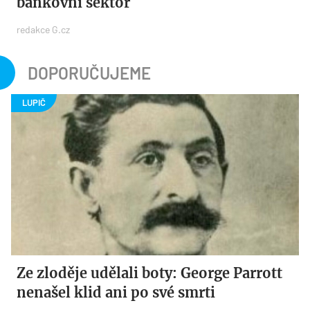
bankovní sektor
redakce G.cz
DOPORUČUJEME
Ze zloděje udělali boty: George Parrott
nenašel klid ani po své smrti