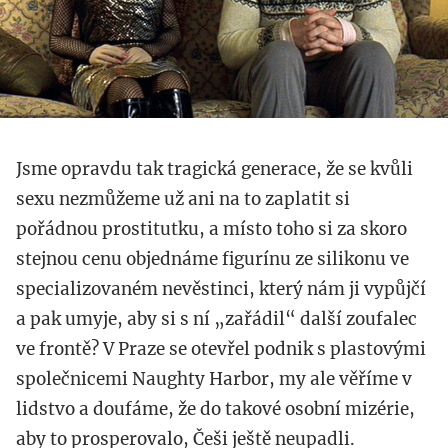
Jsme opravdu tak tragická generace, že se kvůli
sexu nezmůžeme už ani na to zaplatit si
pořádnou prostitutku, a místo toho si za skoro
stejnou cenu objednáme figurínu ze silikonu ve
specializovaném nevěstinci, který nám ji vypůjčí
a pak umyje, aby si s ní „zařádil“ další zoufalec
ve frontě? V Praze se otevřel podnik s plastovými
společnicemi Naughty Harbor, my ale věříme v
lidstvo a doufáme, že do takové osobní mizérie,
aby to prosperovalo, Češi ještě neupadli.