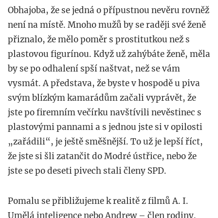
Obhajoba, že se jedná o přípustnou nevěru rovněž
není na místě. Mnoho mužů by se raději své ženě
přiznalo, že mělo poměr s prostitutkou než s
plastovou figurínou. Když už zahýbáte ženě, měla
by se po odhalení spší naštvat, než se vám
vysmát. A představa, že byste v hospodě u piva
svým blízkým kamarádům začali vyprávět, že
jste po firemním večírku navštívili nevěstinec s
plastovými pannami a s jednou jste si v opilosti
„zařádili“, je ještě směšnější. To už je lepší říct,
že jste si šli zatančit do Modré ústřice, nebo že
jste se po deseti pivech stali členy SPD.
Pomalu se přibližujeme k realitě z filmů A. I.
Umělá inteligence nebo Andrew – člen rodiny.