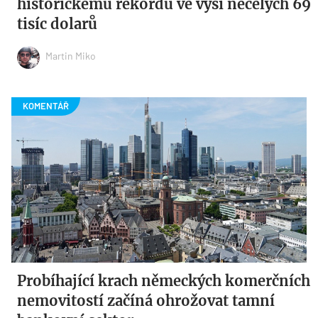
historickému rekordu ve výši necelých 69
tisíc dolarů
Martin Miko
Probíhající krach německých komerčních
nemovitostí začíná ohrožovat tamní