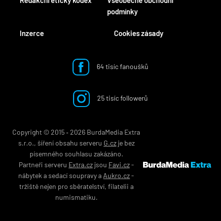
Redakční etický kodex
Všeobecné obchodní
podmínky
Inzerce
Cookies zásady
64 tisíc fanoušků
25 tisíc followerů
Copyright © 2015 ‐ 2026 BurdaMedia Extra
s.r.o., šíření obsahu serveru
G.cz
je bez
písemného souhlasu zakázáno.
Partneři serveru
Extra.cz
jsou
Favi.cz
-
nábytek
a
sedací soupravy
a
Aukro.cz
-
tržiště nejen pro
sběratelství
,
filatelii
a
numismatiku
.