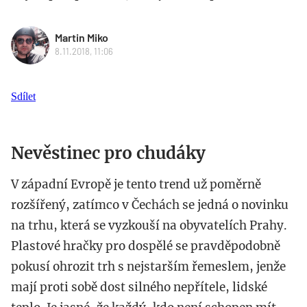
Martin Miko
8.11.2018, 11:06
Sdílet
Nevěstinec pro chudáky
V západní Evropě je tento trend už poměrně
rozšířený, zatímco v Čechách se jedná o novinku
na trhu, která se vyzkouší na obyvatelích Prahy.
Plastové hračky pro dospělé se pravděpodobně
pokusí ohrozit trh s nejstarším řemeslem, jenže
mají proti sobě dost silného nepřítele, lidské