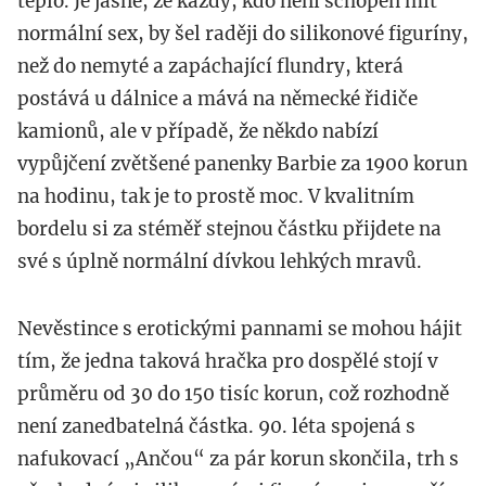
teplo. Je jasné, že každý, kdo není schopen mít
normální sex, by šel raději do silikonové figuríny,
než do nemyté a zapáchající flundry, která
postává u dálnice a mává na německé řidiče
kamionů, ale v případě, že někdo nabízí
vypůjčení zvětšené panenky Barbie za 1900 korun
na hodinu, tak je to prostě moc. V kvalitním
bordelu si za stéměř stejnou částku přijdete na
své s úplně normální dívkou lehkých mravů.
Nevěstince s erotickými pannami se mohou hájit
tím, že jedna taková hračka pro dospělé stojí v
průměru od 30 do 150 tisíc korun, což rozhodně
není zanedbatelná částka. 90. léta spojená s
nafukovací „Ančou“ za pár korun skončila, trh s