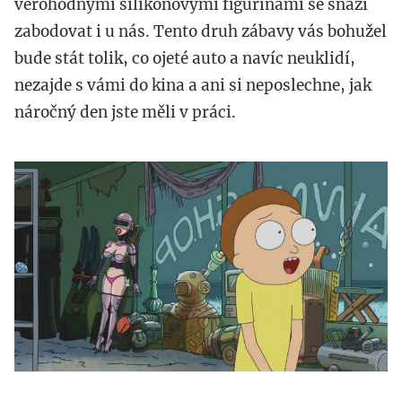
věrohodnými silikonovými figurínami se snaží
zabodovat i u nás. Tento druh zábavy vás bohužel
bude stát tolik, co ojeté auto a navíc neuklidí,
nezajde s vámi do kina a ani si neposlechne, jak
náročný den jste měli v práci.
rick.jpg