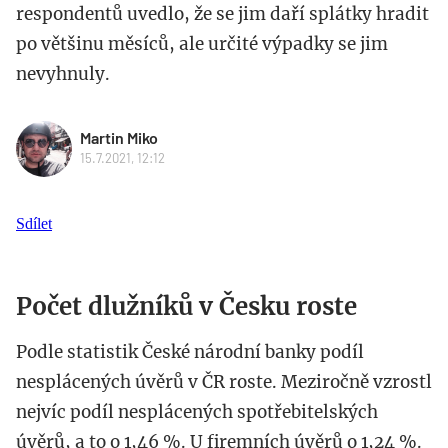
respondentů uvedlo, že se jim daří splátky hradit
po většinu měsíců, ale určité výpadky se jim
nevyhnuly.
Martin Miko
15.7.2021, 12:12
Sdílet
Počet dlužníků v Česku roste
Podle statistik České národní banky podíl
nesplácených úvěrů v ČR roste. Meziročně vzrostl
nejvíc podíl nesplácených spotřebitelských
úvěrů, a to o 1,46 %. U firemních úvěrů o 1,24 %.