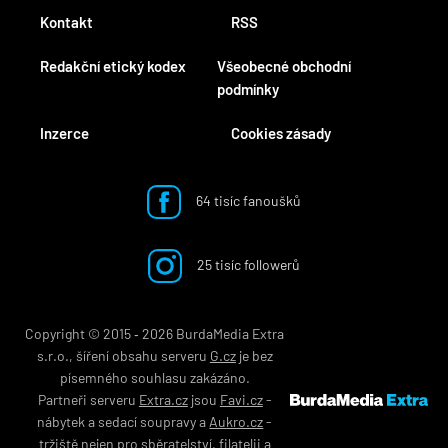
Kontakt
RSS
Redakční etický kodex
Všeobecné obchodní
podmínky
Inzerce
Cookies zásady
64 tisíc fanoušků
25 tisíc followerů
Copyright © 2015 ‐ 2026 BurdaMedia Extra
s.r.o., šíření obsahu serveru
G.cz
je bez
písemného souhlasu zakázáno.
Partneři serveru
Extra.cz
jsou
Favi.cz
-
nábytek
a
sedací soupravy
a
Aukro.cz
-
tržiště nejen pro
sběratelství
,
filatelii
a