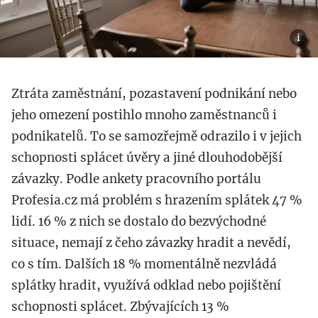
Ztráta zaměstnání, pozastavení podnikání nebo
jeho omezení postihlo mnoho zaměstnanců i
podnikatelů. To se samozřejmě odrazilo i v jejich
schopnosti splácet úvěry a jiné dlouhodobější
závazky. Podle ankety pracovního portálu
Profesia.cz má problém s hrazením splátek 47 %
lidí. 16 % z nich se dostalo do bezvýchodné
situace, nemají z čeho závazky hradit a nevědí,
co s tím. Dalších 18 % momentálně nezvládá
splátky hradit, využívá odklad nebo pojištění
schopnosti splácet. Zbývajících 13 %