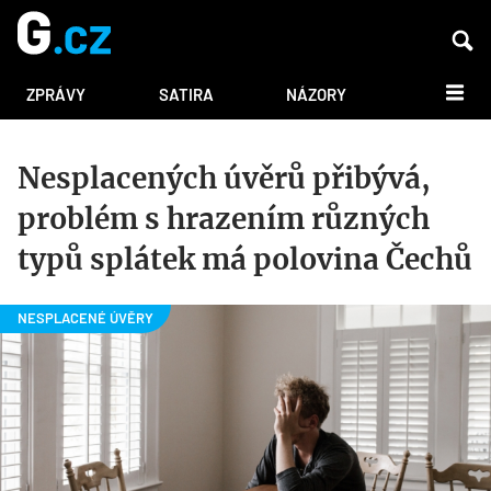
DALŠÍ
ZPRÁVY
SATIRA
NÁZORY
Nesplacených úvěrů přibývá,
problém s hrazením různých
typů splátek má polovina Čechů