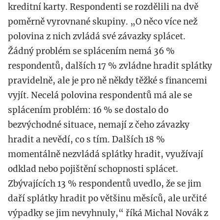
kreditní karty. Respondenti se rozdělili na dvě
poměrně vyrovnané skupiny. „O něco více než
polovina z nich zvládá své závazky splácet.
Žádný problém se splácením nemá 36 %
respondentů, dalších 17 % zvládne hradit splátky
pravidelně, ale je pro ně někdy těžké s financemi
vyjít. Necelá polovina respondentů má ale se
splácením problém: 16 % se dostalo do
bezvýchodné situace, nemají z čeho závazky
hradit a nevědí, co s tím. Dalších 18 %
momentálně nezvládá splátky hradit, využívají
odklad nebo pojištění schopnosti splácet.
Zbývajících 13 % respondentů uvedlo, že se jim
daří splátky hradit po většinu měsíců, ale určité
výpadky se jim nevyhnuly,“ říká Michal Novák z