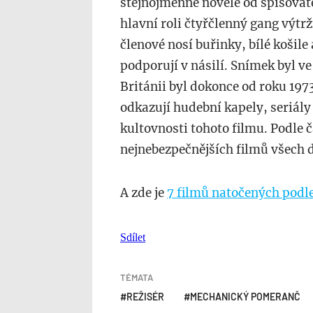
stejnojmenné novele od spisovat
hlavní roli čtyřčlenný gang výtrž
členové nosí buřinky, bílé košile 
podporují v násilí. Snímek byl ve
Británii byl dokonce od roku 19
odkazují hudební kapely, seriály 
kultovnosti tohoto filmu. Podle 
nejnebezpečnějších filmů všech 
A zde je
7 filmů natočených podl
Sdílet
TÉMATA
REŽISÉR
MECHANICKÝ POMERANČ