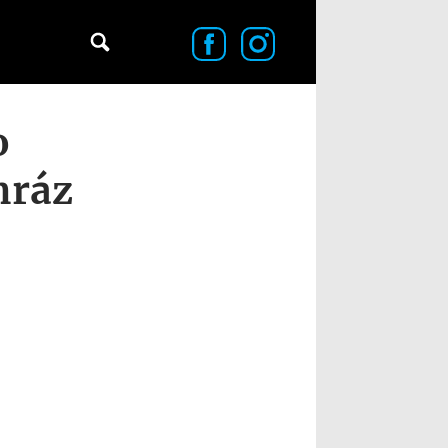
o
mráz