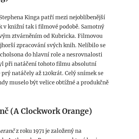
tephena Kinga patří mezi nejoblíbenější
jak v knižní tak i filmové podobě. Samotný
movým ztvárněním od Kubricka. Filmovou
jhorší zpracování svých knih. Nelíbilo se
cholsona do hlavní role a nesrovnalosti
l při natáčení tohoto filmu absolutní
 prý natáčely až 120krát. Celý snímek se
ehdy muselo být velice obtížné a produkčně
nč (A Clockwork Orange)
eranč
z roku 1971 je založený na