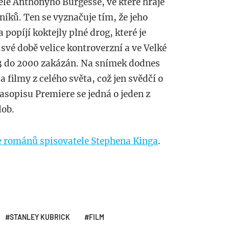
ele Anthonyho Burgesse, ve které hraje
níků. Ten se vyznačuje tím, že jeho
a popíjí koktejly plné drog, které je
 své době velice kontroverzní a ve Velké
73 do 2000 zakázán. Na snímek dodnes
a filmy z celého světa, což jen svědčí o
časopisu Premiere se jedná o jeden z
dob.
e románů spisovatele Stephena Kinga
.
STANLEY KUBRICK
FILM