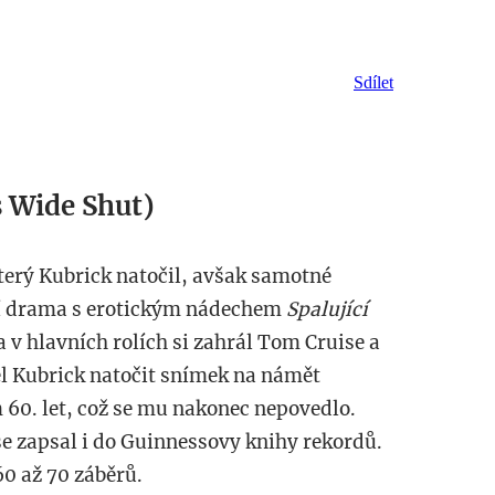
Sdílet
s Wide Shut)
rý Kubrick natočil, avšak samotné
ní drama s erotickým nádechem
Spalující
 v hlavních rolích si zahrál Tom Cruise a
l Kubrick natočit snímek na námět
 60. let, což se mu nakonec nepovedlo.
 se zapsal i do Guinnessovy knihy rekordů.
0 až 70 záběrů.