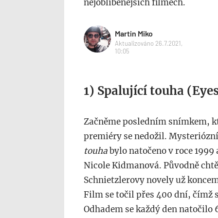
nejoblíbenějších filmech.
Martin Miko
Aktualizováno 26.7.2021,
10:05
1) Spalující touha (Eye
Začněme posledním snímkem, kte
premiéry se nedožil. Mysterióz
touha
bylo natočeno v roce 1999 a
Nicole Kidmanová. Původně chtě
Schnietzlerovy novely už koncem
Film se točil přes 400 dní, čímž
Odhadem se každý den natočilo 6