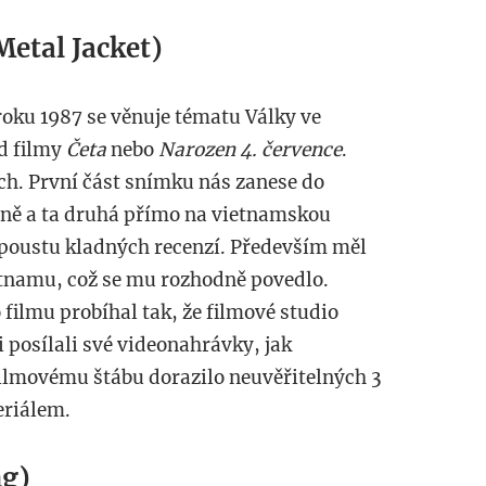
Metal Jacket)
roku 1987 se věnuje tématu Války ve
d filmy
Četa
nebo
Narozen 4. července
.
ch. První část snímku nás zanese do
líně a ta druhá přímo na vietnamskou
spoustu kladných recenzí. Především měl
etnamu, což se mu rozhodně povedlo.
 filmu probíhal tak, že filmové studio
i posílali své videonahrávky, jak
ilmovému štábu dorazilo neuvěřitelných 3
eriálem.
ng)