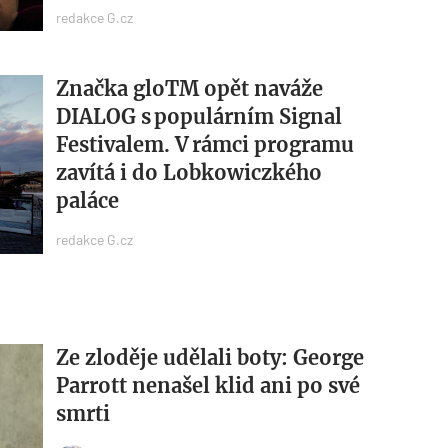
redakce G.cz
Značka gloTM opět naváže
DIALOG s populárním ​Signal
Festivalem. V rámci programu
zavítá i do Lobkowiczkého
paláce
redakce G.cz
Ze zloděje udělali boty: George
Parrott nenašel klid ani po své
smrti