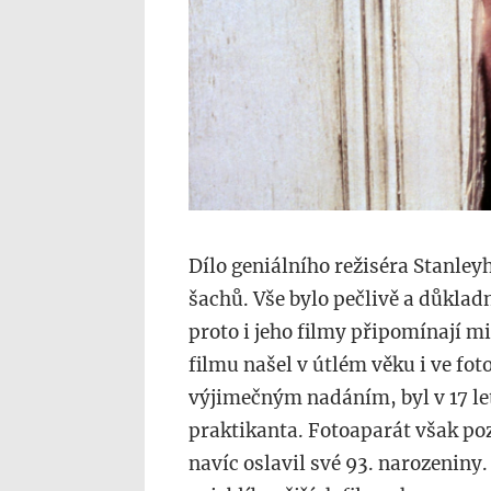
Dílo geniálního režiséra Stanley
šachů. Vše bylo pečlivě a důkla
proto i jeho filmy připomínají m
filmu našel v útlém věku i ve fot
výjimečným nadáním, byl v 17 let
praktikanta. Fotoaparát však po
navíc oslavil své 93. narozeniny