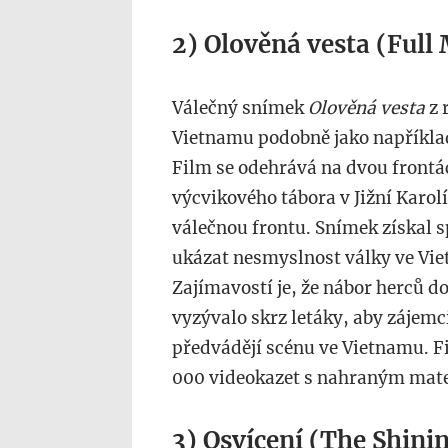
2) Olověná vesta (Full 
Válečný snímek
Olověná vesta
z 
Vietnamu podobně jako napříkla
Film se odehrává na dvou frontá
výcvikového tábora v Jižní Karo
válečnou frontu. Snímek získal 
ukázat nesmyslnost války ve Vi
Zajímavostí je, že nábor herců do
vyzývalo skrz letáky, aby zájemc
předvádějí scénu ve Vietnamu. F
000 videokazet s nahraným mat
3) Osvícení (The Shini