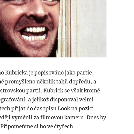
ho Kubricka je popisováno jako partie
dně promyšleno několik tahů dopředu, a
istrovskou partii. Kubrick se však kromě
ografování, a jelikož disponoval velmi
ech přijat do časopisu Look na pozici
zději vyměnil za filmovou kameru. Dnes by
. Připomeňme si ho ve čtyřech