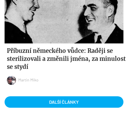
Příbuzní německého vůdce: Raději se
sterilizovali a změnili jména, za minulost
se stydí
Martin Miko
DALŠÍ ČLÁNKY