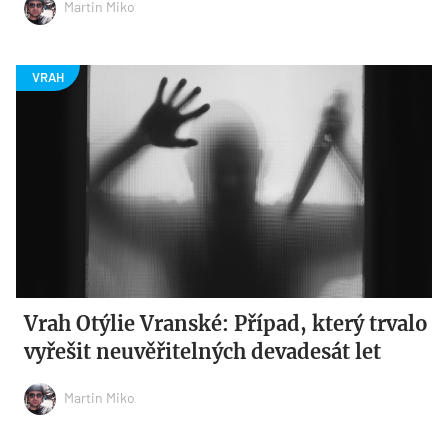
Martin Miko
Vrah Otýlie Vranské: Případ, který trvalo
vyřešit neuvěřitelných devadesát let
Martin Miko