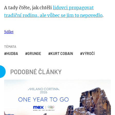
A tady čtěte, jak chtěli
lidovci propagovat
tradiční rodinu, ale vůbec se jim to nepovedlo
.
Sdílet
TÉMATA
HUDBA
GRUNGE
KURT COBAIN
VÝROČÍ
PODOBNÉ ČLÁNKY