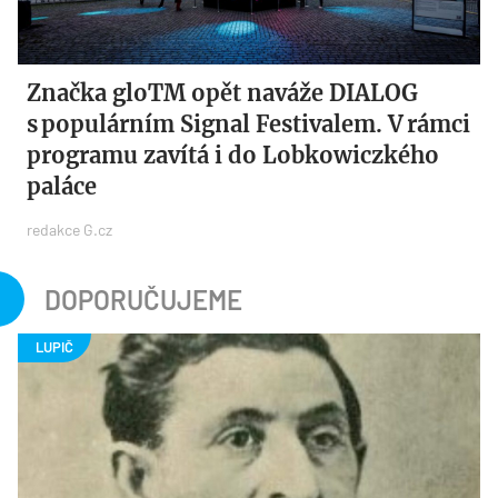
Značka gloTM opět naváže DIALOG
s populárním ​Signal Festivalem. V rámci
programu zavítá i do Lobkowiczkého
paláce
redakce G.cz
DOPORUČUJEME