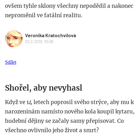
ovšem tyhle sklony všechny nepodědil a nakonec
neproměnil ve fatální realitu.
Veronika Kratochvílová
20.2.2019, 10:06
Sdílet
Shořel, aby nevyhasl
Když ve 14 letech poprosil svého strýce, aby mu k
narozeninám namísto nového kola koupil kytaru,
hudební dějiny se začaly samy přepisovat. Co
všechno ovlivnilo jeho život a smrt?