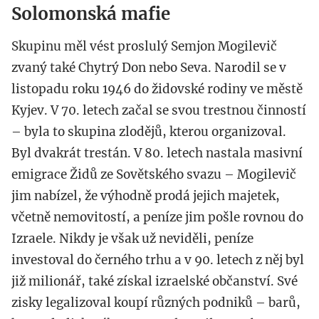
Solomonská mafie
Skupinu měl vést proslulý Semjon Mogilevič
zvaný také Chytrý Don nebo Seva. Narodil se v
listopadu roku 1946 do židovské rodiny ve městě
Kyjev. V 70. letech začal se svou trestnou činností
– byla to skupina zlodějů, kterou organizoval.
Byl dvakrát trestán. V 80. letech nastala masivní
emigrace Židů ze Sovětského svazu – Mogilevič
jim nabízel, že výhodně prodá jejich majetek,
včetně nemovitostí, a peníze jim pošle rovnou do
Izraele. Nikdy je však už neviděli, peníze
investoval do černého trhu a v 90. letech z něj byl
již milionář, také získal izraelské občanství. Své
zisky legalizoval koupí různých podniků – barů,