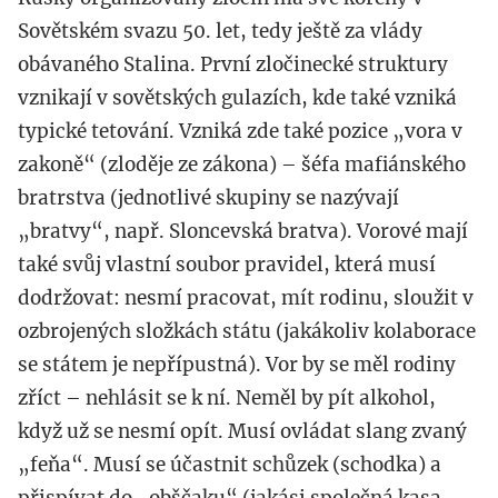
Sovětském svazu 50. let, tedy ještě za vlády
obávaného Stalina. První zločinecké struktury
vznikají v sovětských gulazích, kde také vzniká
typické tetování. Vzniká zde také pozice „vora v
zakoně“ (zloděje ze zákona) – šéfa mafiánského
bratrstva (jednotlivé skupiny se nazývají
„bratvy“, např. Sloncevská bratva). Vorové mají
také svůj vlastní soubor pravidel, která musí
dodržovat: nesmí pracovat, mít rodinu, sloužit v
ozbrojených složkách státu (jakákoliv kolaborace
se státem je nepřípustná). Vor by se měl rodiny
zříct – nehlásit se k ní. Neměl by pít alkohol,
když už se nesmí opít. Musí ovládat slang zvaný
„feňa“. Musí se účastnit schůzek (schodka) a