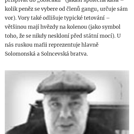
přispívat do „obščaku“ (jakási společná kasa –
kolik peněz se vybere od členů gangu, určuje sám
vor). Vory také odlišuje typické tetování –
většinou mají hvězdy na kolenou (jako symbol
toho, že se nikdy neskloní před státní mocí). U
nás ruskou mafii reprezentuje hlavně
Solomonská a Solncevská bratva.
semion_mogilevich.jpg