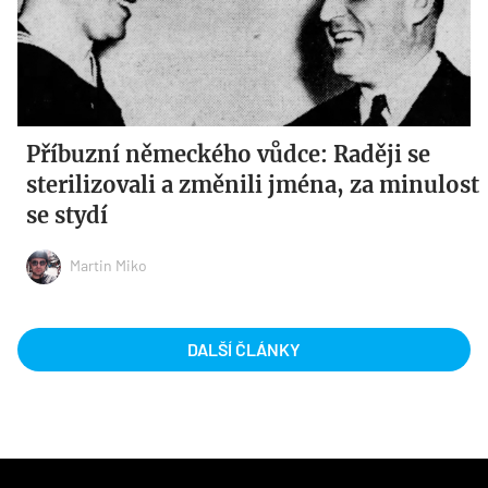
Příbuzní německého vůdce: Raději se
sterilizovali a změnili jména, za minulost
se stydí
Martin Miko
DALŠÍ ČLÁNKY