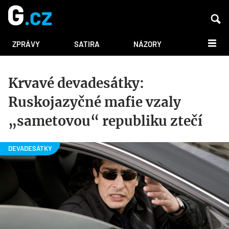
DALŠÍ
ZPRÁVY
SATIRA
NÁZORY
Krvavé devadesátky:
Ruskojazyčné mafie vzaly
„sametovou“ republiku ztečí