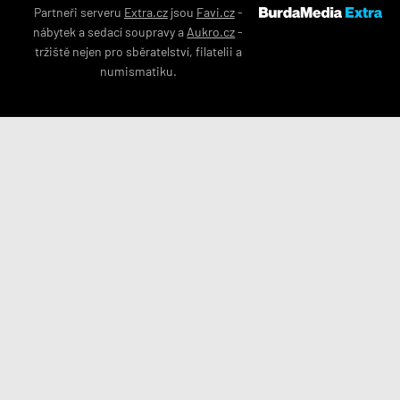
Partneři serveru
Extra.cz
jsou
Favi.cz
-
nábytek
a
sedací soupravy
a
Aukro.cz
-
tržiště nejen pro
sběratelství
,
filatelii
a
numismatiku
.