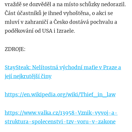
vraždě se dozvěděl a na místo schůzky nedorazil.
Část účastníků je ihned vyhoštěna, o akci se
mluví v zahraničí a Česko dostává pochvalu a
poděkování od USA i Izraele.
ZDROJE:
StaySteak: Nelítostná východní mafie v Praze a
její nejkrutější činy
https://en.wikipedia.org/wiki/Thief_in_law
https://www.valka.cz/13958-Vznik-vyvoj-a-
struktura-spolecenstvi-tzv-voru-v-zakone