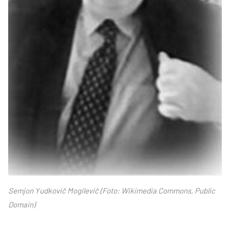
Semjon Yudkovič Mogilevič (Foto: Wikimedia Commons, Public
Domain)