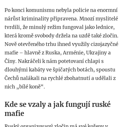
Po konci komunismu nebyla policie na enormní
nárůst kriminality připravena. Mnozí myslitelé
tvrdili, že minulý režim fungoval jako lednice,
která kromě svobody držela na uzdě také zločin.
Nově otevřeného trhu ihned využily cizojazyčné
mafie – hlavně z Ruska, Arménie, Ukrajiny a
Číny. Nakráčeli k nám potetovaní chlapi s
dlouhými kabáty ve špičatých botách, spoustu
Čechů nalákali na rychlé zbohatnutí a udělali z
nich „bílé koně“.
Kde se vzaly a jak fungují ruské
mafie
Ruský organizovaný zločin má své kořeny v