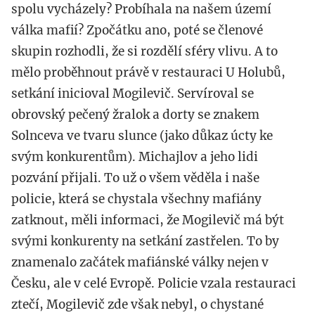
spolu vycházely? Probíhala na našem území
válka mafií? Zpočátku ano, poté se členové
skupin rozhodli, že si rozdělí sféry vlivu. A to
mělo proběhnout právě v restauraci U Holubů,
setkání inicioval Mogilevič. Servíroval se
obrovský pečený žralok a dorty se znakem
Solnceva ve tvaru slunce (jako důkaz úcty ke
svým konkurentům). Michajlov a jeho lidi
pozvání přijali. To už o všem věděla i naše
policie, která se chystala všechny mafiány
zatknout, měli informaci, že Mogilevič má být
svými konkurenty na setkání zastřelen. To by
znamenalo začátek mafiánské války nejen v
Česku, ale v celé Evropě. Policie vzala restauraci
ztečí, Mogilevič zde však nebyl, o chystané