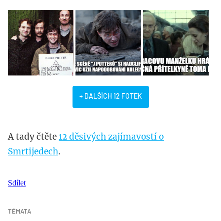
+ DALŠÍCH 12 FOTEK
A tady čtěte
12 děsivých zajímavostí o
Smrtijedech
.
Sdílet
TÉMATA