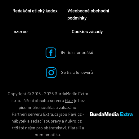
Redakční etický kodex
Všeobecné obchodní
podmínky
Inzerce
Cookies zásady
64 tisíc fanoušků
25 tisíc followerů
Copyright © 2015 ‐ 2026 BurdaMedia Extra
s.r.o., šíření obsahu serveru
G.cz
je bez
písemného souhlasu zakázáno.
Partneři serveru
Extra.cz
jsou
Favi.cz
-
nábytek
a
sedací soupravy
a
Aukro.cz
-
tržiště nejen pro
sběratelství
,
filatelii
a
numismatiku
.