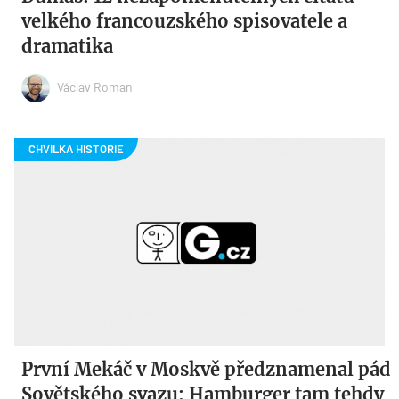
velkého francouzského spisovatele a
dramatika
Václav Roman
První Mekáč v Moskvě předznamenal pád
Sovětského svazu: Hamburger tam tehdy