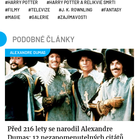
HARRY POTTER
HARRY POTTER A RELIKVIE SMRTI
FILMY
TELEVIZE
J. K. ROWNLING
FANTASY
MAGIE
GALERIE
ZAJÍMAVOSTI
PODOBNÉ ČLÁNKY
Před 216 lety se narodil Alexandre
Dumas: 12 nezapomenutelných citátů