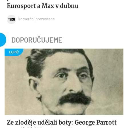
Eurosport a Max v dubnu
komerční prezentace
DOPORUČUJEME
Ze zloděje udělali boty: George Parrott