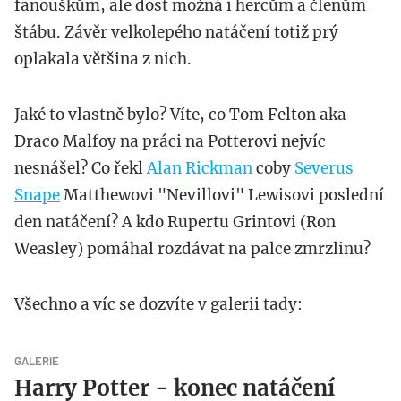
fanouškům, ale dost možná i hercům a členům
štábu. Závěr velkolepého natáčení totiž prý
oplakala většina z nich.
Jaké to vlastně bylo? Víte, co Tom Felton aka
Draco Malfoy na práci na Potterovi nejvíc
nesnášel? Co řekl
Alan Rickman
coby
Severus
Snape
Matthewovi "Nevillovi" Lewisovi poslední
den natáčení? A kdo Rupertu Grintovi (Ron
Weasley) pomáhal rozdávat na palce zmrzlinu?
Všechno a víc se dozvíte v galerii tady:
GALERIE
Harry Potter - konec natáčení