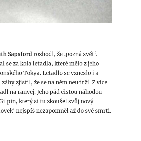
ith Sapsford
rozhodl, že ‚pozná svět‘.
al se za kola letadla, které mělo z jeho
nského Tokya. Letadlo se vzneslo i s
áhy zjistil, že se na něm neudrží. Z více
adl na ranvej. Jeho pád čistou náhodou
ilpin, který si tu zkoušel svůj nový
úlovek‘ nejspíš nezapomněl až do své smrti.