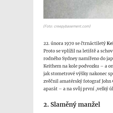
(Foto: creepybasement.com)
22. února 1970 se čtrnáctiletý
Ke
Proto se vplížil na letiště a schov
rodného Sydney namířeno do japo
Keithem na kole podvozku – a on z
jak stometrové výšky nakonec sp
zvěčnil amatérský fotograf John G
aparát – a na svůj první ‚velký 
2. Slaměný manžel