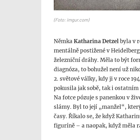
(Foto: imgur.com)
Němka
Katharina Detzel
byla v 
mentálně postižené v Heidelberg
železniční dráhy. Měla to být for
diagnóza, to bohužel není už nikd
2. světové války, kdy ji v roce 19
pokusila jak sobě, tak i ostatním
Na fotce pózuje s panenkou v živo
slámy. Byl to její „manžel“, kter
časy. Říkalo se, že když Katharin
figuríně – a naopak, když měla ra