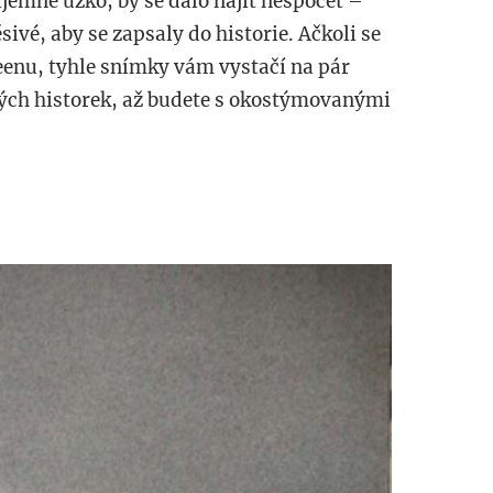
jemně úzko, by se dalo najít nespočet –
sivé, aby se zapsaly do historie. Ačkoli se
eenu, tyhle snímky vám vystačí na pár
ých historek, až budete s okostýmovanými