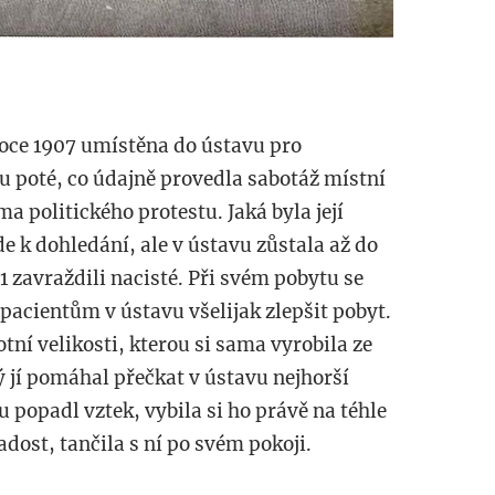
roce 1907 umístěna do ústavu pro
u poté, co údajně provedla sabotáž místní
ma politického protestu. Jaká byla její
e k dohledání, ale v ústavu zůstala až do
41 zavraždili nacisté. Při svém pobytu se
 pacientům v ústavu všelijak zlepšit pobyt.
tní velikosti, kterou si sama vyrobila ze
ý jí pomáhal přečkat v ústavu nejhorší
u popadl vztek, vybila si ho právě na téhle
dost, tančila s ní po svém pokoji.