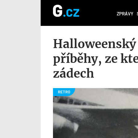
ZPRÁVY
Halloweenský s
příběhy, ze kt
zádech