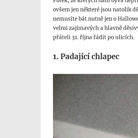
Fotek, ze kterých nám bývá nepří
ovšem jen některé jsou natolik dě
nemusíte bát nutně jen o Hallow
velmi zajímavých a hlavně děsiv
přáteli 31. října řádit po ulicích.
1. Padající chlapec
desktop-
1444144083.jpg