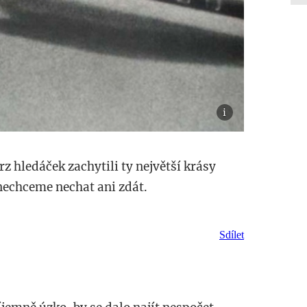
z hledáček zachytili ty největší krásy
i nechceme nechat ani zdát.
Sdílet