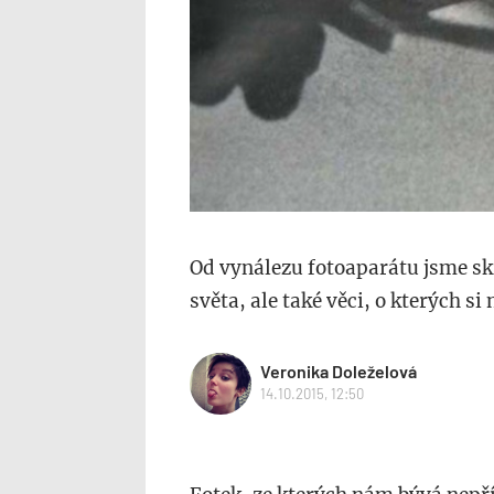
Od vynálezu fotoaparátu jsme skr
světa, ale také věci, o kterých s
Veronika Doleželová
14.10.2015, 12:50