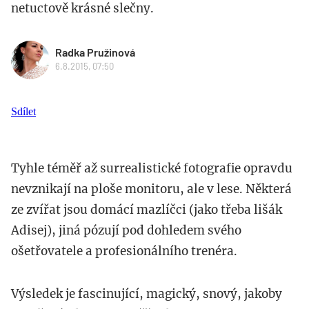
netuctově krásné slečny.
Radka Pružinová
6.8.2015, 07:50
Sdílet
Tyhle téměř až surrealistické fotografie opravdu
nevznikají na ploše monitoru, ale v lese. Některá
ze zvířat jsou domácí mazlíčci (jako třeba lišák
Adisej), jiná pózují pod dohledem svého
ošetřovatele a profesionálního trenéra.
Výsledek je fascinující, magický, snový, jakoby