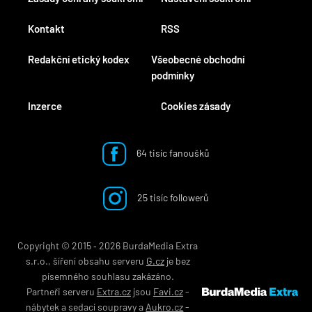
Kontakt
RSS
Redakční etický kodex
Všeobecné obchodní
podmínky
Inzerce
Cookies zásady
64 tisíc fanoušků
25 tisíc followerů
Copyright © 2015 ‐ 2026 BurdaMedia Extra
s.r.o., šíření obsahu serveru
G.cz
je bez
písemného souhlasu zakázáno.
Partneři serveru
Extra.cz
jsou
Favi.cz
-
nábytek
a
sedací soupravy
a
Aukro.cz
-