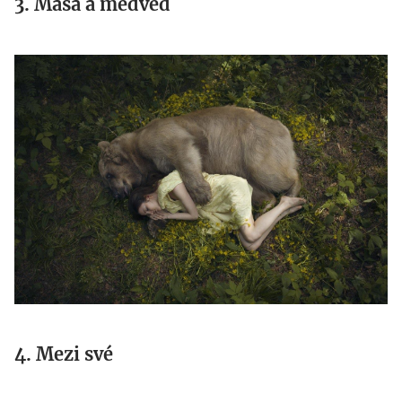
3. Máša a medvěd
katerina-
plotnikova-
photography.jpg
4. Mezi své