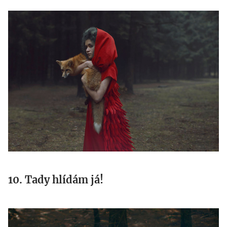
12.jpg
10. Tady hlídám já!
tygr.jpg