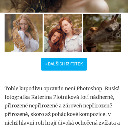
+ DALŠÍCH 13 FOTEK
Tohle kupodivu opravdu není Photoshop. Ruská
fotografka Katerina Plotniková fotí nádherné,
přirozeně nepřirozené a zároveň nepřirozeně
přirozené, skoro až pohádkové kompozice, v
nichž hlavní roli hrají divoká ochočená zvířata a