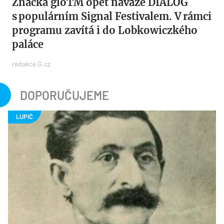
Značka gloTM opět naváže DIALOG
s populárním ​Signal Festivalem. V rámci
programu zavítá i do Lobkowiczkého
paláce
redakce G.cz
DOPORUČUJEME