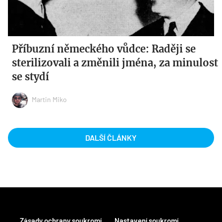
Příbuzní německého vůdce: Raději se
sterilizovali a změnili jména, za minulost
se stydí
Martin Miko
DALŠÍ ČLÁNKY
Zásady ochrany soukromí
Nastavení soukromí