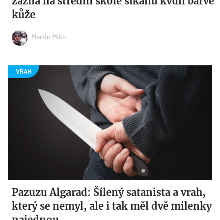
zažila na střední škole šikanu kvůli barvě
kůže
Martin Miko
Pazuzu Algarad: Šílený satanista a vrah,
který se nemyl, ale i tak měl dvě milenky
najednou