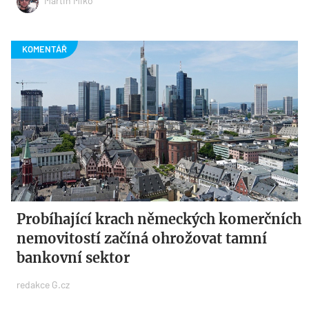
Martin Miko
Probíhající krach německých komerčních
nemovitostí začíná ohrožovat tamní
bankovní sektor
redakce G.cz