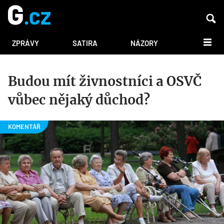
DALŠÍ
ZPRÁVY
SATIRA
NÁZORY
Budou mít živnostníci a OSVČ
vůbec nějaký důchod?