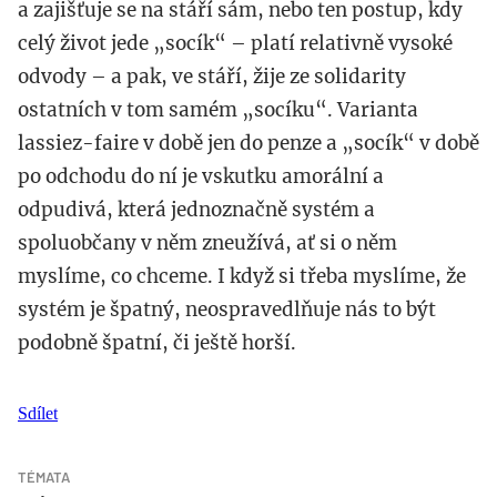
a zajišťuje se na stáří sám, nebo ten postup, kdy
celý život jede „socík“ – platí relativně vysoké
odvody – a pak, ve stáří, žije ze solidarity
ostatních v tom samém „socíku“. Varianta
lassiez-faire v době jen do penze a „socík“ v době
po odchodu do ní je vskutku amorální a
odpudivá, která jednoznačně systém a
spoluobčany v něm zneužívá, ať si o něm
myslíme, co chceme. I když si třeba myslíme, že
systém je špatný, neospravedlňuje nás to být
podobně špatní, či ještě horší.
Sdílet
TÉMATA