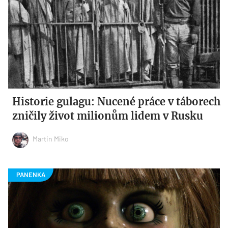
Historie gulagu: Nucené práce v táborech
zničily život milionům lidem v Rusku
Martin Miko