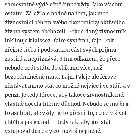
samostatně výdělečně činné vždy. Jako všichni
ostatní. Záleží ale hodně na tom, jak moc
živnostníci během svého ekonomicky aktivního
života systém obcházeli. Pokud daný živnostník
inklinuje k laissez-faire systému, fajn. Pak
zřejmě třeba i podstatnou část svých příjmů
zastírá a nepřiznává. S tím odkazem, že přece
nebude cpát státu do chřtánu více, než
bezpodmínečně musí. Fajn. Pak je ale férové
zůstávat mimo stát co možná nejvíce i ve stáří a v
penzi. Je tedy férové, aby takový živnostník měl
vlastně docela titěrný důchod. Nebude se mu či jí
to asi líbit, ale vždyť je to přesně to, co celý život
chtěli a jak jednali – tedy tak, aby jim stát
vstupoval do cesty co možná nejméně.