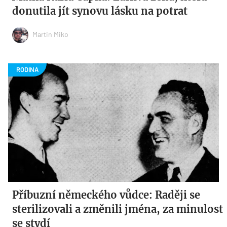
donutila jít synovu lásku na potrat
Martin Miko
Příbuzní německého vůdce: Raději se
sterilizovali a změnili jména, za minulost
se stydí