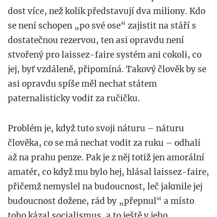
dost více, než kolik představují dva miliony. Kdo
se není schopen „po své ose“ zajistit na stáří s
dostatečnou rezervou, ten asi opravdu není
stvořený pro laissez-faire systém ani cokoli, co
jej, byť vzdáleně, připomíná. Takový člověk by se
asi opravdu spíše měl nechat státem
paternalisticky vodit za ručičku.
Problém je, když tuto svoji náturu – náturu
člověka, co se má nechat vodit za ruku – odhalí
až na prahu penze. Pak je z něj totiž jen amorální
amatér, co když mu bylo hej, hlásal laissez-faire,
přičemž nemyslel na budoucnost, leč jakmile jej
budoucnost dožene, rád by „přepnul“ a místo
toho kázal socialismus, a to ještě v jeho