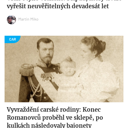
vyřešit neuvěřitelných devadesát let
Martin Miko
Vyvraždění carské rodiny: Konec
Romanovců proběhl ve sklepě, po
kulkách následovaly bajonety