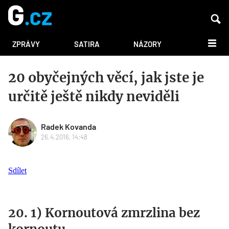
DALŠÍ
ZPRÁVY
SATIRA
NÁZORY
20 obyčejných věcí, jak jste je
určitě ještě nikdy neviděli
Radek Kovanda
26.4.2016, 14:48
Sdílet
20. 1) Kornoutová zmrzlina bez