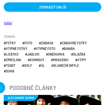
ZOBRAZIT DALŠÍ
Sdílet
TÉMATA
FOTKY
FOTO
ZÁBAVA
ZÁBAVNÉ FOTKY
VTIPNÉ FOTKY
VTIPNÉ FOTO
BANÁN
LÍZÁTKO
JABLKO
SNĚHURKA
DLAŽBA
ZMRZLINA
KORNOUT
MRAVENCI
VTIPY
TOAST
GOLF
ÚL
SLUNEČNÍ BRÝLE
DUHA
PODOBNÉ ČLÁNKY