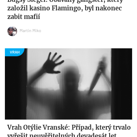
založil kasino Flamingo, byl nakonec
zabit mafií
Martin Miko
Vrah Otýlie Vranské: Případ, který trvalo
vyřešit neuvěřitelných devadesát let