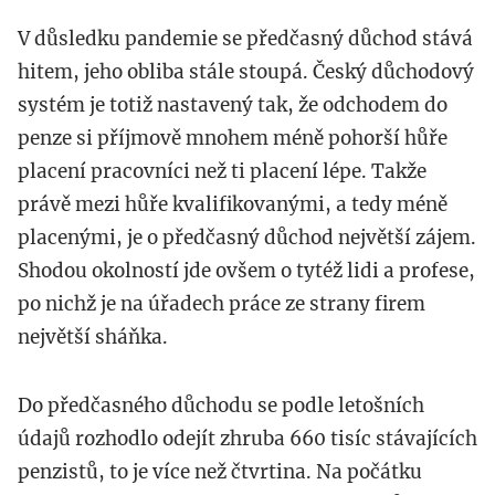
V důsledku pandemie se předčasný důchod stává
hitem, jeho obliba stále stoupá. Český důchodový
systém je totiž nastavený tak, že odchodem do
penze si příjmově mnohem méně pohorší hůře
placení pracovníci než ti placení lépe. Takže
právě mezi hůře kvalifikovanými, a tedy méně
placenými, je o předčasný důchod největší zájem.
Shodou okolností jde ovšem o tytéž lidi a profese,
po nichž je na úřadech práce ze strany firem
největší sháňka.
Do předčasného důchodu se podle letošních
údajů rozhodlo odejít zhruba 660 tisíc stávajících
penzistů, to je více než čtvrtina. Na počátku