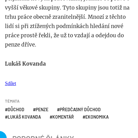
vyšší věkové skupiny. Tyto skupiny jsou totiž na
trhu práce obecně zranitelnější. Mnozí z těchto
lidí si při ztížených podmínkách hledání nové
práce prostě řekli, že už to vzdají a odejdou do
penze dříve.
Lukáš Kovanda
Sdílet
TÉMATA
DŮCHOD
PENZE
PŘEDČASNÝ DŮCHOD
LUKÁŠ KOVANDA
KOMENTÁŘ
EKONOMIKA