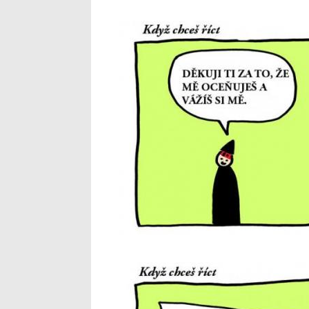
6_12.jpg
7_13.jpg