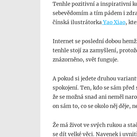
Tenhle pozitivní a inspirativní 
sebevědomím a tím pádem i zdr
čínská ilustrátorka
Yao Xiao
, kt
Internet se poslední dobou hem
tenhle stojí za zamyšlení, protož
znázorněno, svět funguje.
A pokud si jedete druhou variant
spokojení. Ten, kdo se sám před
že se možná snad ani neměl narod
on sám to, co se okolo něj děje, 
Že má život ve svých rukou a st
se dít velké věci. Navenek i uvnit