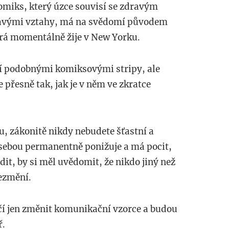
komiks, který úzce souvisí se zdravým
avými vztahy, má na svědomí původem
erá momentálně žije v New Yorku.
ží podobnými komiksovými stripy, ale
e přesně tak, jak je v něm ve zkratce
u, zákonitě nikdy nebudete šťastní a
 sebou permanentně ponižuje a má pocit,
it, by si měl uvědomit, že nikdo jiný než
nezmění.
ačí jen změnit komunikační vzorce a budou
ř.