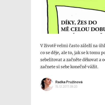
V životě velmi často záleží na úh
co se děje, ale to, jak se k tomu 
sebelitovat a začněte děkovat a 
začnete si sebe konečně vážit.
Radka Pružinová
15.12.2017, 09:20