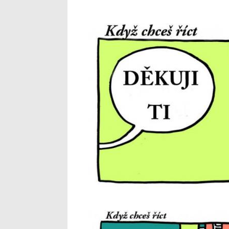
1_12.jpg
2a-