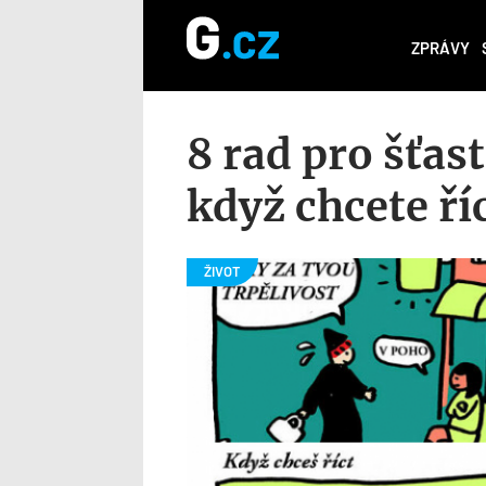
ZPRÁVY
8 rad pro šťas
když chcete ří