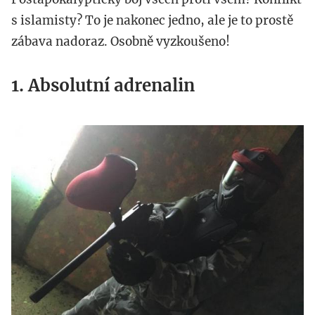
s islamisty? To je nakonec jedno, ale je to prostě
zábava nadoraz. Osobně vyzkoušeno!
1. Absolutní adrenalin
img_1139_kopie.jpg