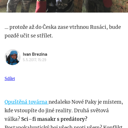
… protože až do Česka zase vtrhnou Rusáci, bude
pozdě učit se střílet.
Ivan Brezina
5.5.2017, 15:29
Sdílet
Opuštěná továrna
nedaleko Nové Paky je místem,
kde vstoupíte do jiné reality. Druhá světová
válka?
Sci–fi masakr s predátory?
Postapokalyptický boj všech proti všem? Konflikt