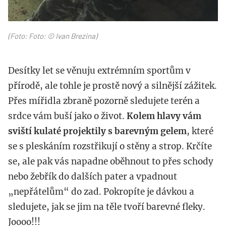
(Foto: Foto: © Ivan Brezina)
Desítky let se věnuju extrémním sportům v
přírodě, ale tohle je prostě nový a silnější zážitek.
Přes mířidla zbraně pozorně sledujete terén a
srdce vám buší jako o život.
Kolem hlavy vám
sviští kulaté projektily s barevným gelem
, které
se s pleskáním rozstřikují o stěny a strop. Krčíte
se, ale pak vás napadne oběhnout to přes schody
nebo žebřík do dalších pater a vpadnout
„nepřátelům“ do zad. Pokropíte je dávkou a
sledujete, jak se jim na těle tvoří barevné fleky.
Joooo!!!