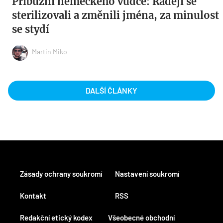
Příbuzní německého vůdce: Raději se
sterilizovali a změnili jména, za minulost
se stydí
Martin Miko
DALŠÍ ČLÁNKY
Zásady ochrany soukromí
Nastavení soukromí
Kontakt
RSS
Redakční etický kodex
Všeobecné obchodní