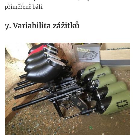
přiměřeně báli.
7. Variabilita zážitků
img_1100_kopie.jpg