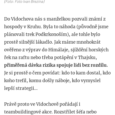
(Foto: Foto Ivan Brezina)
Do Vidochova nás s manželkou pozvali známí z
hospody v Kruhu. Byla to náhoda (původně jsme
plánovali trek Podkrkonoším), ale tohle bylo
prostě silnější lákadlo. Jak máme mnohokrát
ověřeno z výprav do Himálaje, sjíždění horských
řek na raftu nebo třeba potápění v Thajsku,
přiměřená dávka rizika spojuje lidi bez rozdílu.
Je si prostě o čem povídat: kdo to kam dostal, kdo
koho trefil, komu došly náboje, kdo vymyslel
lepší strategii…
Právě proto ve Vidochově pořádají i
teambuildingové akce. Rozstřílet šéfa nebo