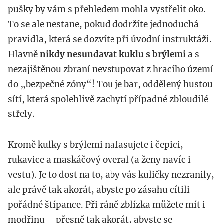
pušky by vám s přehledem mohla vystřelit oko.
To se ale nestane, pokud dodržíte jednoduchá
pravidla, která se dozvíte při úvodní instruktáži.
Hlavně
nikdy nesundavat kuklu s brýlemi
a s
nezajištěnou zbraní nevstupovat z hracího území
do „bezpečné zóny“! Tou je bar, oddělený hustou
sítí, která spolehlivě zachytí případné zbloudilé
střely.
Kromě kulky s brýlemi nafasujete i čepici,
rukavice a maskáčový overal (a ženy navíc i
vestu). Je to dost na to, aby vás kuličky nezranily,
ale právě tak akorát, abyste po zásahu cítili
pořádné štípance. Při ráně zblízka můžete mít i
modřinu – přesně tak akorát, abyste se