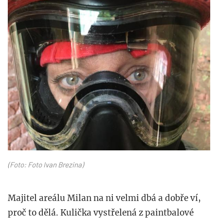
img_1153_kopie.jpg
(Foto: Foto Ivan Brezina)
Majitel areálu Milan na ni velmi dbá a dobře ví,
proč to dělá. Kulička vystřelená z paintbalové