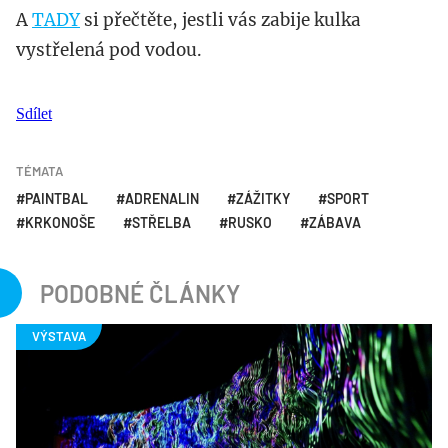
A
TADY
si přečtěte, jestli vás zabije kulka
vystřelená pod vodou.
Sdílet
TÉMATA
PAINTBAL
ADRENALIN
ZÁŽITKY
SPORT
KRKONOŠE
STŘELBA
RUSKO
ZÁBAVA
PODOBNÉ ČLÁNKY