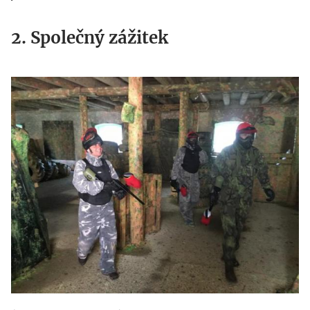
2. Společný zážitek
img_1126_kopie.jpg