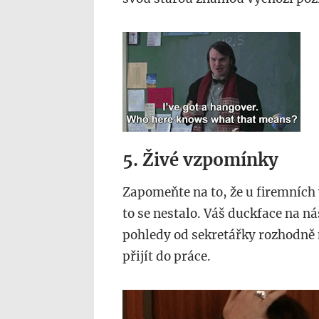
oko.gif
5. Živé vzpomínky
Zapomeňte na to, že u firemních 
to se nestalo. Váš duckface na n
pohledy od sekretářky rozhodně n
přijít do práce.
rtapas.gif