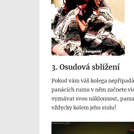
3. Osudová sblížení
Pokud vám váš kolega nepřipadá 
panácích rumu v něm začnete vid
vyznávat svou náklonnost, pamatu
vždycky kolem jeho stolu!
op_2.gif