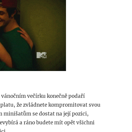
na vánočním večírku konečně podaří
o platu, že zvládnete kompromitovat svou
 minišatům se dostat na její pozici,
nevybírá a ráno budete mít opět všichni
ci.