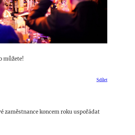
co můžete!
Sdílet
vé zaměstnance koncem roku uspořádat