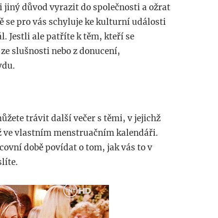
jiný důvod vyrazit do společnosti a ožrat
 se pro vás schyluje ke kulturní události
. Jestli ale patříte k těm, kteří se
 ze slušnosti nebo z donucení,
vdu.
žete trávit další večer s těmi, v jejichž
ež ve vlastním menstruačním kalendáři.
covní době povídat o tom, jak vás to v
líte.