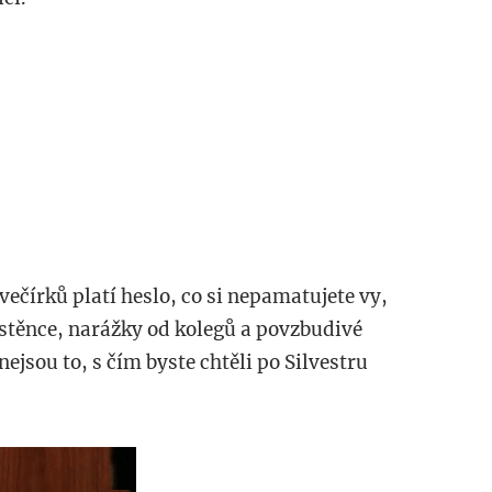
večírků platí heslo, co si nepamatujete vy,
ástěnce, narážky od kolegů a povzbudivé
ejsou to, s čím byste chtěli po Silvestru