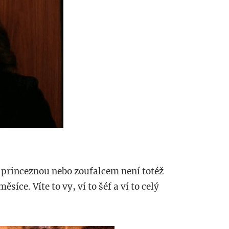
u princeznou nebo zoufalcem není totéž
íce. Víte to vy, ví to šéf a ví to celý