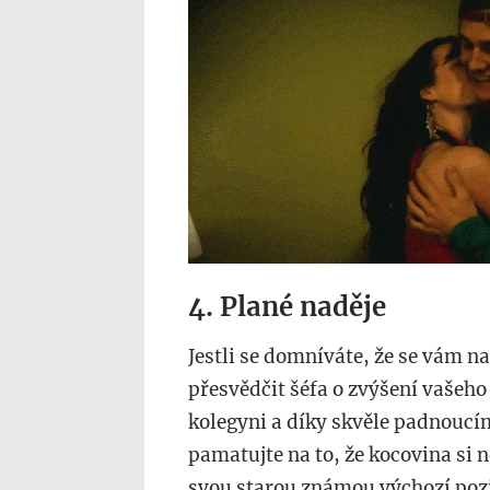
4. Plané naděje
Jestli se domníváte, že se vám 
přesvědčit šéfa o zvýšení vašeh
kolegyni a díky skvěle padnoucím
pamatujte na to, že kocovina si 
svou starou známou výchozí pozi