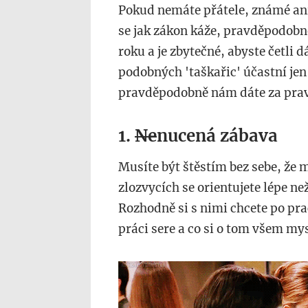
Pokud nemáte přátele, známé ani 
se jak zákon káže, pravděpodobně
roku a je zbytečné, abyste četli dál
podobných 'taškařic' účastní jen
pravděpodobně nám dáte za pra
1.
Ne
nucená zábava
Musíte být štěstím bez sebe, že mů
zlozvycích se orientujete lépe n
Rozhodně si s nimi chcete po pra
práci sere a co si o tom všem mys
pr.gif