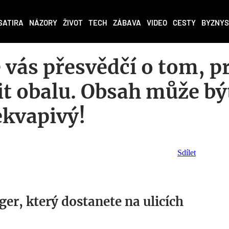
SATIRA
NÁZORY
ŽIVOT
TECH
ZÁBAVA
VIDEO
CESTY
BYZNYS
é vás přesvědčí o tom, pr
it obalu. Obsah může bý
řekvapivý!
Sdílet
er, který dostanete na ulicích