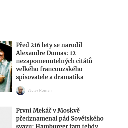
Před 216 lety se narodil
Alexandre Dumas: 12
nezapomenutelných citátů
velkého francouzského
spisovatele a dramatika
Václav Roman
První Mekáč v Moskvě
předznamenal pád Sovětského
svazu: Hamburger tam tehdy