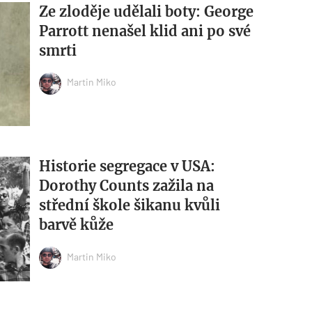
Ze zloděje udělali boty: George
Parrott nenašel klid ani po své
smrti
Martin Miko
Historie segregace v USA:
Dorothy Counts zažila na
střední škole šikanu kvůli
barvě kůže
Martin Miko