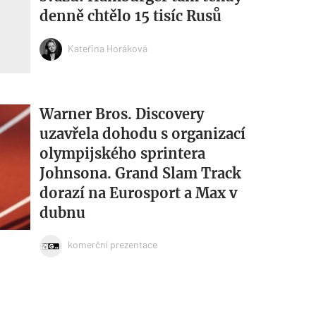
denně chtělo 15 tisíc Rusů
Kateřina Horáková
Warner Bros. Discovery
uzavřela dohodu s organizací
olympijského sprintera
Johnsona. Grand Slam Track
dorazí na Eurosport a Max v
dubnu
komerční prezentace