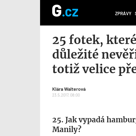
ZPRÁVY
25 fotek, kter
důležité nevěř
totiž velice p
Klára Walterová
23.5.2017, 08:00
25. Jak vypadá hamburg
Manily?