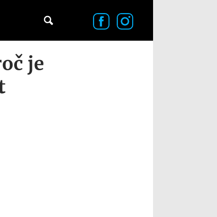
oč je
t