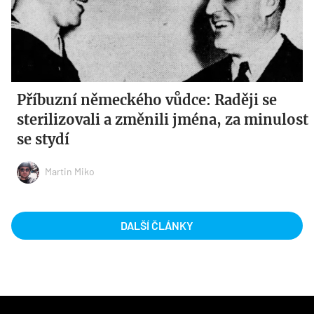
Příbuzní německého vůdce: Raději se
sterilizovali a změnili jména, za minulost
se stydí
Martin Miko
DALŠÍ ČLÁNKY