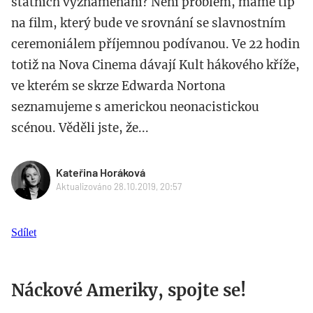
státních vyznamenání? Není problém, máme tip
na film, který bude ve srovnání se slavnostním
ceremoniálem příjemnou podívanou. Ve 22 hodin
totiž na Nova Cinema dávají Kult hákového kříže,
ve kterém se skrze Edwarda Nortona
seznamujeme s americkou neonacistickou
scénou. Věděli jste, že...
Kateřina Horáková
Aktualizováno 28.10.2019, 20:57
Sdílet
Náckové Ameriky, spojte se!