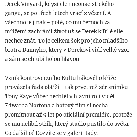
Derek Vinyard, kdysi člen neonacistického
gangu, se po třech letech vrací z vězení. A
všechno je jinak - poté, co mu černoch za
mřížemi zachránil život už se Derek k Bílé síle
nechce znát. To je celkem šok pro jeho mladšího
bratra Dannyho, který v Derekovi vidí velký vzor
a sám se chlubí holou hlavou.
Vznik kontroverzního Kultu hákového kříže
provázela řada obtíží - tak prve, režisér snímku
Tony Kaye vůbec nechtěl v hlavní roli vidět
Edwarda Nortona a hotový film si nechal
promítnout až 9 let po oficiální premiéře, protože
se mu nelíbil střih, který studio pustilo do světa.
Co dalšího? Dozvíte se v galerii tady: