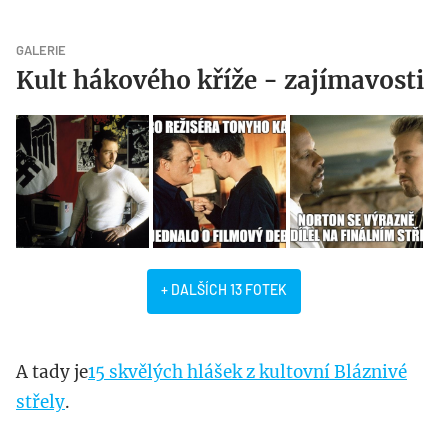
GALERIE
Kult hákového kříže - zajímavosti
+ DALŠÍCH 13 FOTEK
A tady je
15 skvělých hlášek z kultovní Bláznivé
střely
.