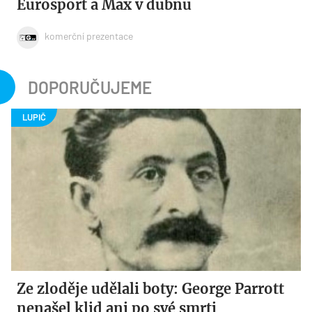
Eurosport a Max v dubnu
komerční prezentace
DOPORUČUJEME
Ze zloděje udělali boty: George Parrott
nenašel klid ani po své smrti