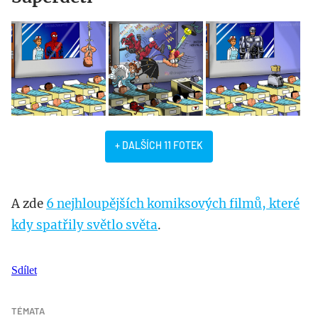
+ DALŠÍCH 11 FOTEK
A zde
6 nejhloupějších komiksových filmů, které
kdy spatřily světlo světa
.
Sdílet
TÉMATA