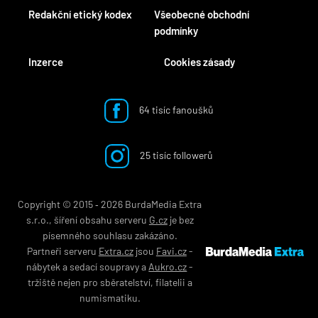
Redakční etický kodex
Všeobecné obchodní
podmínky
Inzerce
Cookies zásady
64 tisíc fanoušků
25 tisíc followerů
Copyright © 2015 ‐ 2026 BurdaMedia Extra
s.r.o., šíření obsahu serveru
G.cz
je bez
písemného souhlasu zakázáno.
Partneři serveru
Extra.cz
jsou
Favi.cz
-
nábytek
a
sedací soupravy
a
Aukro.cz
-
tržiště nejen pro
sběratelství
,
filatelii
a
numismatiku
.