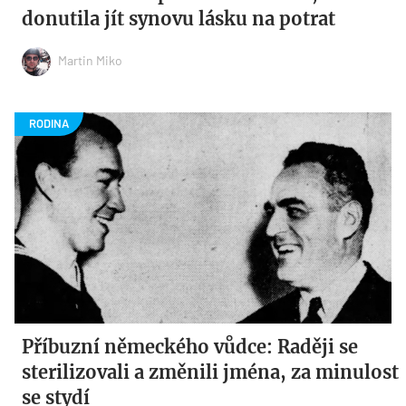
donutila jít synovu lásku na potrat
Martin Miko
Příbuzní německého vůdce: Raději se
sterilizovali a změnili jména, za minulost
se stydí