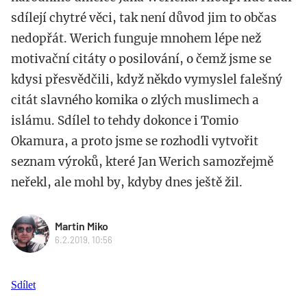
sdílejí chytré věci, tak není důvod jim to občas
nedopřát. Werich funguje mnohem lépe než
motivační citáty o posilování, o čemž jsme se
kdysi přesvědčili, když někdo vymyslel falešný
citát slavného komika o zlých muslimech a
islámu. Sdílel to tehdy dokonce i Tomio
Okamura, a proto jsme se rozhodli vytvořit
seznam výroků, které Jan Werich samozřejmě
neřekl, ale mohl by, kdyby dnes ještě žil.
Martin Miko
6.2.2019, 10:56
Sdílet