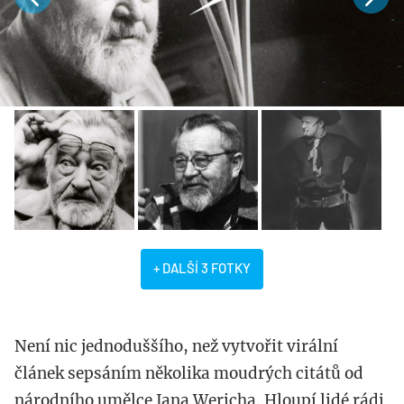
+ DALŠÍ 3 FOTKY
Není nic jednoduššího, než vytvořit virální
článek sepsáním několika moudrých citátů od
národního umělce Jana Wericha. Hloupí lidé rádi