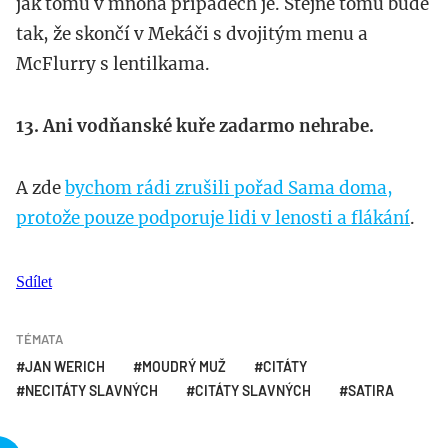
jak tomu v mnoha případech je. Stejně tomu bude
tak, že skončí v Mekáči s dvojitým menu a
McFlurry s lentilkama.
13. Ani vodňanské kuře zadarmo nehrabe.
A zde
bychom rádi zrušili pořad Sama doma,
protože pouze podporuje lidi v lenosti a flákání
.
Sdílet
TÉMATA
JAN WERICH
MOUDRÝ MUŽ
CITÁTY
NECITÁTY SLAVNÝCH
CITÁTY SLAVNÝCH
SATIRA