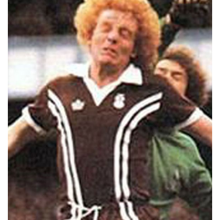
coventry-
city.jpg