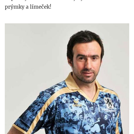
prýmky a límeček!
1860-
munich.jpg