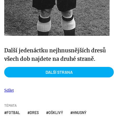
Další jedenáctku nejhnusnějších dresů
všech dob najdete na druhé straně.
DALŠÍ STRANA
Sdílet
TÉMATA
FOTBAL
DRES
OŠKLIVÝ
HNUSNÝ