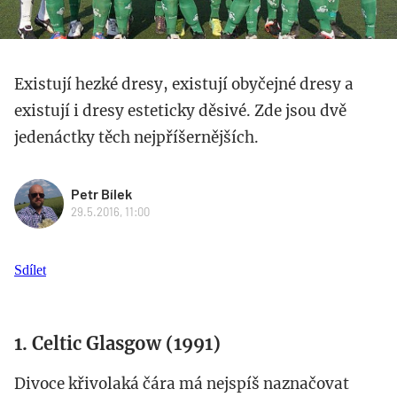
Existují hezké dresy, existují obyčejné dresy a
existují i dresy esteticky děsivé. Zde jsou dvě
jedenáctky těch nejpříšernějších.
Petr Bílek
29.5.2016, 11:00
Sdílet
1. Celtic Glasgow (1991)
Divoce křivolaká čára má nejspíš naznačovat