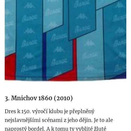
3. Mnichov 1860 (2010)
Dres k 150. výročí klubu je přeplněný
nejslavnějšími scénami z jeho dějin. Je to ale
naprostý bordel. A k tomu ty vyblité žluté