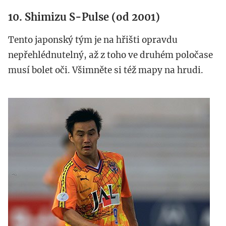
10. Shimizu S-Pulse (od 2001)
Tento japonský tým je na hřišti opravdu
nepřehlédnutelný, až z toho ve druhém poločase
musí bolet oči. Všimněte si též mapy na hrudi.
shimizu_s-
pulse.jpg