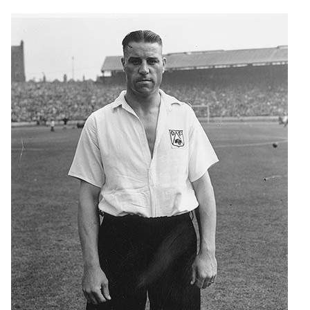
jack-
stamps-
005.jpg