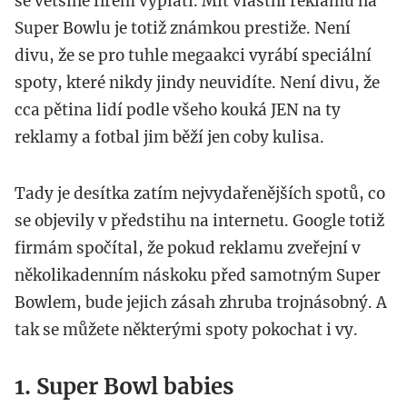
se většině firem vyplatí. Mít vlastní reklamu na
Super Bowlu je totiž známkou prestiže. Není
divu, že se pro tuhle megaakci vyrábí speciální
spoty, které nikdy jindy neuvidíte. Není divu, že
cca pětina lidí podle všeho kouká JEN na ty
reklamy a fotbal jim běží jen coby kulisa.
Tady je desítka zatím nejvydařenějších spotů, co
se objevily v předstihu na internetu. Google totiž
firmám spočítal, že pokud reklamu zveřejní v
několikadenním náskoku před samotným Super
Bowlem, bude jejich zásah zhruba trojnásobný. A
tak se můžete některými spoty pokochat i vy.
1. Super Bowl babies