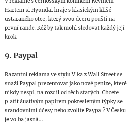
V reklamě s černošským komikem Kevinem
Hartem si Hyundai hraje s klasickým klišé
ustaraného otce, který svou dceru pouští na
první rande. Kéž by tak mohl sledovat každý její
krok.
9. Paypal
Razantní reklama ve stylu Vlka z Wall Street se
snaží Paypal prezentovat jako nové peníze, které
nikdy nespí, na rozdíl od těch starých. Chcete
platit šustivým papírem pokresleným týpky se
srandovními účesy nebo zvolíte Paypal? V Česku
je volba jasná...