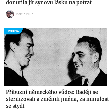
donutila jít synovu lásku na potrat
Martin Miko
Příbuzní německého vůdce: Raději se
sterilizovali a změnili jména, za minulost
se stydí