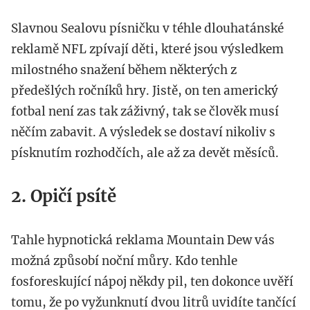
Slavnou Sealovu písničku v téhle dlouhatánské
reklamě NFL zpívají děti, které jsou výsledkem
milostného snažení během některých z
předešlých ročníků hry. Jistě, on ten americký
fotbal není zas tak záživný, tak se člověk musí
něčím zabavit. A výsledek se dostaví nikoliv s
písknutím rozhodčích, ale až za devět měsíců.
2. Opičí psítě
Tahle hypnotická reklama Mountain Dew vás
možná způsobí noční můry. Kdo tenhle
fosforeskující nápoj někdy pil, ten dokonce uvěří
tomu, že po vyžunknutí dvou litrů uvidíte tančící