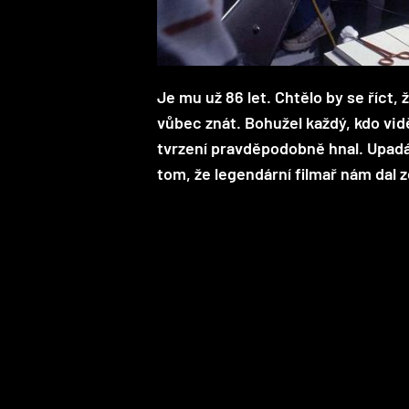
Je mu už 86 let. Chtělo by se říct,
vůbec znát. Bohužel každý, kdo vid
tvrzení pravděpodobně hnal. Upadá
tom, že legendární filmař nám dal zc