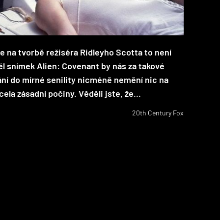
 že na tvorbě režiséra Ridleyho Scotta to není
ěl snímek Alien: Covenant by nás za takové
ní do mírné senility nicméně nemění nic na
ela zásadní počiny. Věděli jste, že...
20th Century Fox