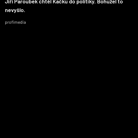
Jiří Paroubek chtěl Kačku do politiky. Bohužel to
nevyšlo.
profimedia